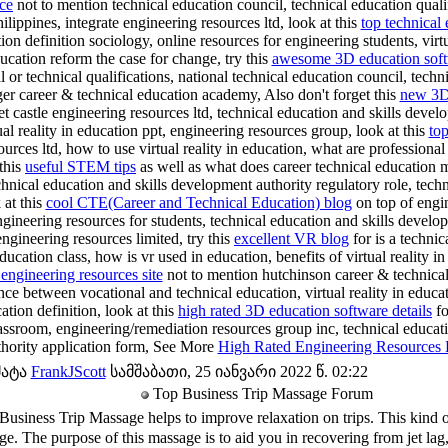
ce
not to mention technical education council, technical education qualifi
ilippines, integrate engineering resources ltd, look at this
top technical 
ion definition sociology, online resources for engineering students, virtu
ucation reform the case for change, try this
awesome 3D education soft
l or technical qualifications, national technical education council, tech
ger career & technical education academy, Also don't forget this
new 3D 
et castle engineering resources ltd, technical education and skills deve
ual reality in education ppt, engineering resources group, look at this
to
urces ltd, how to use virtual reality in education, what are professional 
 this
useful STEM tips
as well as what does career technical education m
chnical education and skills development authority regulatory role, techn
 at this
cool CTE(Career and Technical Education) blog
on top of engi
gineering resources for students, technical education and skills devel
engineering resources limited, try this
excellent VR blog
for is a technic
education class, how is vr used in education, benefits of virtual reality i
 engineering resources site
not to mention hutchinson career & technica
ence between vocational and technical education, virtual reality in educa
tion definition, look at this
high rated 3D education software details
fo
classroom, engineering/remediation resources group inc, technical educa
thority application form, See More
High Rated Engineering Resources 
მატა
FrankJScott
სამშაბათი, 25 იანვარი 2022 წ. 02:22
Top Business Trip Massage Forum
ss Trip Massage helps to improve relaxation on trips. This kind of 
e. The purpose of this massage is to aid you in recovering from jet lag, 