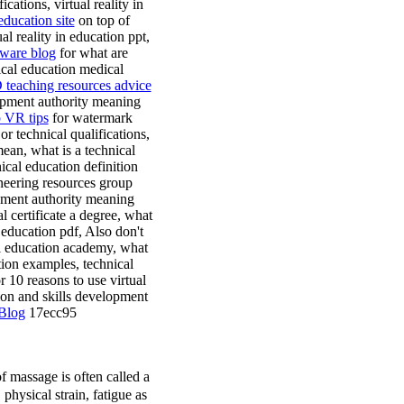
cations, virtual reality in
education site
on top of
al reality in education ppt,
ware blog
for what are
nical education medical
teaching resources advice
lopment authority meaning
p VR tips
for watermark
or technical qualifications,
ean, what is a technical
ical education definition
neering resources group
opment authority meaning
al certificate a degree, what
n education pdf, Also don't
l education academy, what
tion examples, technical
r 10 reasons to use virtual
tion and skills development
Blog
17ecc95
massage is often called a
physical strain, fatigue as