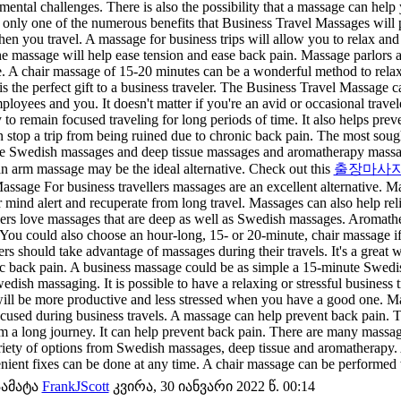
mental challenges. There is also the possibility that a massage can help y
e only one of the numerous benefits that Business Travel Massages will
hen you travel. A massage for business trips will allow you to relax and
The massage will help ease tension and ease back pain. Massage parlors ar
e. A chair massage of 15-20 minutes can be a wonderful method to relax a
s the perfect gift to a business traveler. The Business Travel Massage 
ployees and you. It doesn't matter if you're an avid or occasional trave
o remain focused traveling for long periods of time. It also helps prev
 stop a trip from being ruined due to chronic back pain. The most soug
are Swedish massages and deep tissue massages and aromatherapy massag
 arm massage may be the ideal alternative. Check out this
출장마사
assage For business travellers massages are an excellent alternative. 
 mind alert and recuperate from long travel. Massages can also help rel
lers love massages that are deep as well as Swedish massages. Aromath
 You could also choose an hour-long, 15- or 20-minute, chair massage if 
ers should take advantage of massages during their travels. It's a great
c back pain. A business massage could be as simple a 15-minute Swedis
edish massaging. It is possible to have a relaxing or stressful business tr
ill be more productive and less stressed when you have a good one. M
cused during business travels. A massage can help prevent back pain. T
m a long journey. It can help prevent back pain. There are many massage
riety of options from Swedish massages, deep tissue and aromatherapy. 
nient fixes can be done at any time. A chair massage can be performed 
ამატა
FrankJScott
კვირა, 30 იანვარი 2022 წ. 00:14