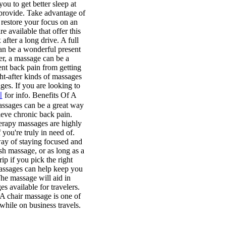
ou to get better sleep at
 provide. Take advantage of
 restore your focus on an
e available that offer this
fter a long drive. A full
can be a wonderful present
ler, a massage can be a
ent back pain from getting
ht-after kinds of massages
es. If you are looking to
지
for info. Benefits Of A
Massages can be a great way
ieve chronic back pain.
erapy massages are highly
you're truly in need of.
 way of staying focused and
h massage, or as long as a
ip if you pick the right
assages can help keep you
he massage will aid in
s available for travelers.
A chair massage is one of
while on business travels.