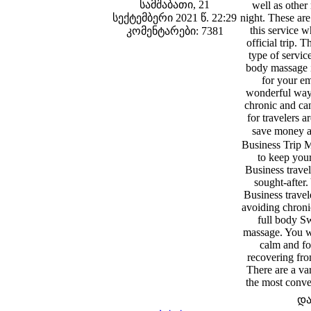
სამშაბათი, 21
well as other 
სექტემბერი 2021 წ. 22:29
night. These ar
this service w
კომენტარები: 7381
official trip. 
type of servic
body massage i
for your em
wonderful way t
chronic and can
for travelers 
save money an
Business Trip M
to keep your
Business trave
sought-after.
Business travel
avoiding chroni
full body Sw
massage. You w
calm and fo
recovering fro
There are a va
the most conve
და