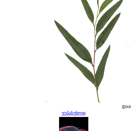
დაა
ვუპასუხოთ