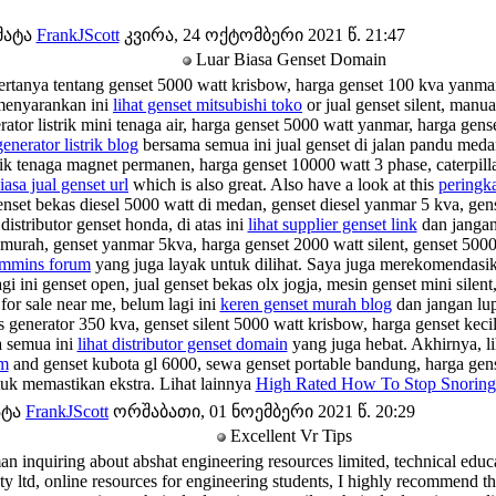
მატა
FrankJScott
კვირა, 24 ოქტომბერი 2021 წ. 21:47
Luar Biasa Genset Domain
rtanya tentang genset 5000 watt krisbow, harga genset 100 kva yanma
menyarankan ini
lihat genset mitsubishi toko
or jual genset silent, manu
ator listrik mini tenaga air, harga genset 5000 watt yanmar, harga gense
generator listrik blog
bersama semua ini jual genset di jalan pandu medan
ik tenaga magnet permanen, harga genset 10000 watt 3 phase, caterpilla
iasa jual genset url
which is also great. Also have a look at this
peringka
enset bekas diesel 5000 watt di medan, genset diesel yanmar 5 kva, gens
 distributor genset honda, di atas ini
lihat supplier genset link
dan jangan 
 murah, genset yanmar 5kva, harga genset 2000 watt silent, genset 5000 w
ummins forum
yang juga layak untuk dilihat. Saya juga merekomendasi
i ini genset open, jual genset bekas olx jogja, mesin genset mini silen
for sale near me, belum lagi ini
keren genset murah blog
dan jangan lup
generator 350 kva, genset silent 5000 watt krisbow, harga genset keci
a semua ini
lihat distributor genset domain
yang juga hebat. Akhirnya, li
um
and genset kubota gl 6000, sewa genset portable bandung, harga gens
uk memastikan ekstra. Lihat lainnya
High Rated How To Stop Snoring 
ატა
FrankJScott
ორშაბათი, 01 ნოემბერი 2021 წ. 20:29
Excellent Vr Tips
man inquiring about abshat engineering resources limited, technical edu
ty ltd, online resources for engineering students, I highly recommend t