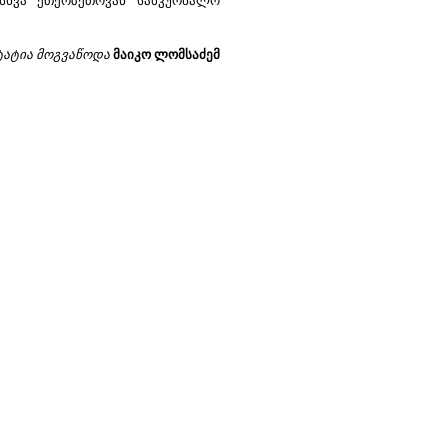
 სხვა ეთერზეთოვან სამკურნალო
ტატია მოგვაწოდა
მაიკო ლომსაძემ