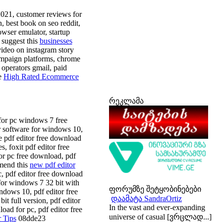
2021, customer reviews for
, best book on seo reddit,
wser emulator, startup
 suggest this
businesses
video on instagram story
campaign platforms, chrome
 operators gmail, paid
re
High Rated Ecommerce
რეკლამა
for pc windows 7 free
or software for windows 10,
be pdf editor free download
, foxit pdf editor free
or pc free download, pdf
mmend this
new pdf editor
c, pdf editor free download
for windows 7 32 bit with
ფორუმზე შეტყობინებები
ndows 10, pdf editor free
დაამატა SandraOrtiz
t full version, pdf editor
In the vast and ever-expanding
load for pc, pdf editor free
universe of casual [ვრცლად...]
 Tips
08dde23