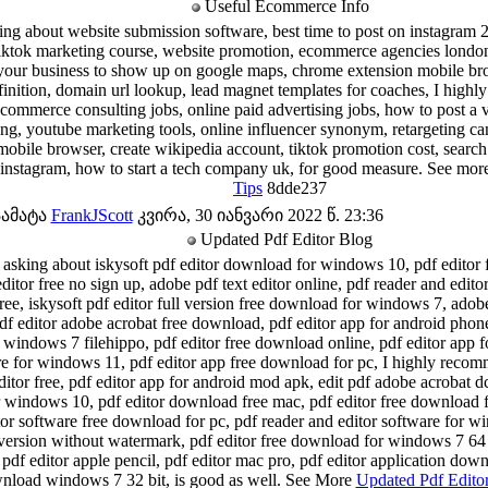
Useful Ecommerce Info
ing about website submission software, best time to post on instagram 
, tiktok marketing course, website promotion, ecommerce agencies london
your business to show up on google maps, chrome extension mobile bro
nition, domain url lookup, lead magnet templates for coaches, I highly
ommerce consulting jobs, online paid advertising jobs, how to post a 
ying, youtube marketing tools, online influencer synonym, retargeting 
mobile browser, create wikipedia account, tiktok promotion cost, search
 instagram, how to start a tech company uk, for good measure. See mo
Tips
8dde237
ამატა
FrankJScott
კვირა, 30 იანვარი 2022 წ. 23:36
Updated Pdf Editor Blog
 asking about iskysoft pdf editor download for windows 10, pdf editor 
itor free no sign up, adobe pdf text editor online, pdf reader and edit
free, iskysoft pdf editor full version free download for windows 7, ado
pdf editor adobe acrobat free download, pdf editor app for android phones
windows 7 filehippo, pdf editor free download online, pdf editor app f
re for windows 11, pdf editor app free download for pc, I highly reco
ditor free, pdf editor app for android mod apk, edit pdf adobe acrobat d
or windows 10, pdf editor download free mac, pdf editor free download 
tor software free download for pc, pdf reader and editor software for wi
ersion without watermark, pdf editor free download for windows 7 64 bi
t pdf editor apple pencil, pdf editor mac pro, pdf editor application down
nload windows 7 32 bit, is good as well. See More
Updated Pdf Editor