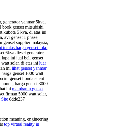
r, generator yanmar 5kva,
al book genset mitsubishi
t kubota 5 kva, di atas ini
, avr genset 1 phase,
r genset supplier malaysia,
t teratas harga genset toko
et 6kva diesel generator,
lupa ini jual beli genset
att solar, di atas ini
luar
kan ini
lihat genset yanmar
t, harga genset 1000 watt
a ini genset honda silent
l honda, harga genset 3000
hat ini
membantu genset
et firman 5000 watt solar,
Site
8dde237
cation meaning, engineering
his
top virtual reality in