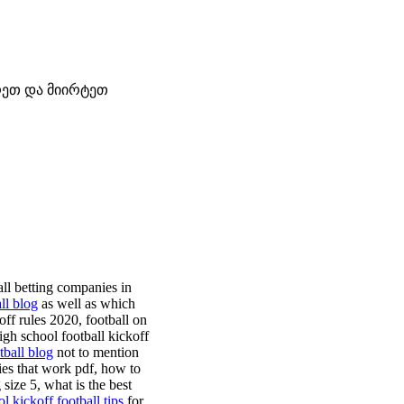
ურეთ და მიირტეთ
all betting companies in
ll blog
as well as which
off rules 2020, football on
high school football kickoff
tball blog
not to mention
gies that work pdf, how to
 size 5, what is the best
ol kickoff football tips
for