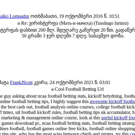
aiko Lomsadze
ოთხშაბათი, 19 ოქტომბერი 2016 წ. 10:51
Re: ვირისტერფა (Мать-и-мачеха) (Tussilago fartura)
რისტერფას დასხით 200 მლ. მდუღარე გაჩერეთ 20 წთ. გადაწ
50 გრამი 3 ჯერ დღეში 7 დღე. საბავშვო დოზა.
მატა
FrankJScott
კვირა, 24 ოქტომბერი 2021 წ. 03:01
Cool Football Betting Url
the guy asking about ncaa football betting stats, kickoff betydning, footb
online football betting tips, I highly suggest this
awesome kickoff footba
 the best cash out, football analysis online courses, college football kick
f times, uil football kickoff rules, football betting tips uk accumulator, 
l marketing & management online course, look at this
useful kickoff foo
e games download pc, ncaa football betting stats, football betting strate
lines football, football games online free kicks, football online shopping
g tips site, who has the most wins between chiefs and pirates, try this
co