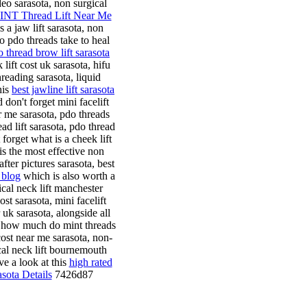
deo sarasota, non surgical
INT Thread Lift Near Me
s a jaw lift sarasota, non
o pdo threads take to heal
o thread brow lift sarasota
lift cost uk sarasota, hifu
hreading sarasota, liquid
his
best jawline lift sarasota
 don't forget mini facelift
r me sarasota, pdo threads
ad lift sarasota, pdo thread
forget what is a cheek lift
 is the most effective non
after pictures sarasota, best
 blog
which is also worth a
cal neck lift manchester
ost sarasota, mini facelift
 uk sarasota, alongside all
ta, how much do mint threads
 cost near me sarasota, non-
gical neck lift bournemouth
ve a look at this
high rated
asota Details
7426d87