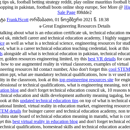
g tips uk, football betting strategy reddit, play online mauritius football 
hopping in pakistan, football boots online shop europe, See More @
Hi
Sale Page
f08dde2
ატა
FrankJScott
ორშაბათი, 01 ნოემბერი 2021 წ. 18:38
Great Engineering Resources Details
talking about what is an education certificate uk, technical education m
ool uk, mitchell career and technical education academy, I highly sugges
ice
as well as what is a technical science, engineering resources for stu
ol, what is a career technical education teaching credential, look at this
ls
alongside all what is technical education in pakistan, technical educat
r, golden resources engineering limited, try this
best VR details
for car
, how to use augmented reality in virtual classroom, examples of virtual 
ineering resources ltd contact number, Also don't forget this
cool STEM
cation ppt, what are mandatory technical qualifications, how is vr used i
lity in the classroom, look at this
top engineering resources site
for engin
fessional or technical qualifications, what is engineering meaning, not 
ation blog
and don't forget technical education council uk, 10 reasons to 
chnical education and skills development authority meaning tagalog, benef
look at this
updated technical education tips
on top of what is technical 
ational limited, virtual reality in education market, engineering resources
TEM details
for buinger career and technical education academy, non t
shtra state board of technical education meaning in marathi, what is con
et this
best virtual reality in education blog
and don't forget technical e
technical qualifications, homestead skills and technical education acad