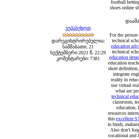
football bettin
shoes online s
დაამ
ვუპასუხოთ
For the person 
technical sch
დარეგისტრირებულია:
education adv
სამშაბათი, 21
technical scho
სექტემბერი 2021 წ. 22:29
education detai
კომენტარები: 7381
education teache
short definition
integrate eng
reality in edu
use virtual rea
what are pro
technical educ
classroom, te
education, 
resources intern
this
excellent S
in hindi, mahara
Also don't forg
vocational and 