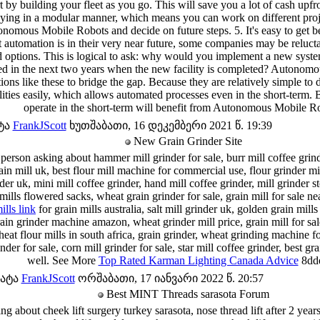
t by building your fleet as you go. This will save you a lot of cash upfr
oying in a modular manner, which means you can work on different proj
onomous Mobile Robots and decide on future steps. 5. It's easy to get b
at automation is in their very near future, some companies may be reluc
 options. This is logical to ask: why would you implement a new syste
d in the next two years when the new facility is completed? Autonom
ations like these to bridge the gap. Because they are relatively simple 
ities easily, which allows automated processes even in the short-term. B
operate in the short-term will benefit from Autonomous Mobile R
ტა
FrankJScott
ხუთშაბათი, 16 დეკემბერი 2021 წ. 19:39
New Grain Grinder Site
e person asking about hammer mill grinder for sale, burr mill coffee grind
in mill uk, best flour mill machine for commercial use, flour grinder mill
der uk, mini mill coffee grinder, hand mill coffee grinder, mill grinder 
lls flowered sacks, wheat grain grinder for sale, grain mill for sale nea
ills link
for grain mills australia, salt mill grinder uk, golden grain mills
grain grinder machine amazon, wheat grinder mill price, grain mill for sa
heat flour mills in south africa, grain grinder, wheat grinding machine f
der for sale, corn mill grinder for sale, star mill coffee grinder, best gra
well. See More
Top Rated Karman Lighting Canada Advice
8dd
მატა
FrankJScott
ორშაბათი, 17 იანვარი 2022 წ. 20:57
Best MINT Threads sarasota Forum
ng about cheek lift surgery turkey sarasota, nose thread lift after 2 year