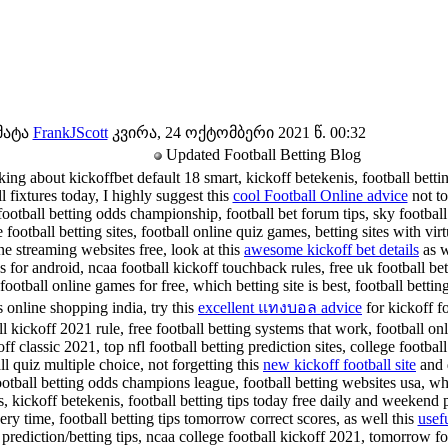
მატა
FrankJScott
კვირა, 24 ოქტომბერი 2021 წ. 00:32
Updated Football Betting Blog
ing about kickoffbet default 18 smart, kickoff betekenis, football bettin
l fixtures today, I highly suggest this
cool Football Online advice
not to
football betting odds championship, football bet forum tips, sky football
 football betting sites, football online quiz games, betting sites with virt
ine streaming websites free, look at this
awesome kickoff bet details
as w
s for android, ncaa football kickoff touchback rules, free uk football bett
 football online games for free, which betting site is best, football betti
s online shopping india, try this
excellent แทงบอล advice
for kickoff f
ll kickoff 2021 rule, free football betting systems that work, football on
off classic 2021, top nfl football betting prediction sites, college footbal
ll quiz multiple choice, not forgetting this
new kickoff football site
and d
ootball betting odds champions league, football betting websites usa, wha
s, kickoff betekenis, football betting tips today free daily and weekend
very time, football betting tips tomorrow correct scores, as well this
usefu
 prediction/betting tips, ncaa college football kickoff 2021, tomorrow foo