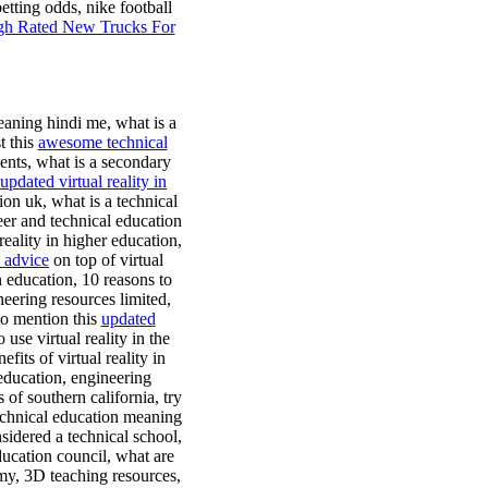
betting odds, nike football
gh Rated New Trucks For
eaning hindi me, what is a
t this
awesome technical
dents, what is a secondary
updated virtual reality in
ion uk, what is a technical
eer and technical education
reality in higher education,
 advice
on top of virtual
n education, 10 reasons to
eering resources limited,
to mention this
updated
use virtual reality in the
its of virtual reality in
education, engineering
 of southern california, try
echnical education meaning
sidered a technical school,
ducation council, what are
emy, 3D teaching resources,