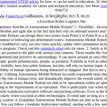
commended STEM advice
for how vr can be used in education, 3d chiro
old t. branch academy for career and technical education, See More
Awe
954e752
ატა
FrankJScott
სამშაბათი, 30 ნოემბერი 2021 წ. 06:20
Excellent Robot Logistics Site
 primary benefits of Autonomous Mobile Robots? 1. Flexibility - Incr
flexible and agile due to the fact that they rely on onboard sensors and
le Robots can design their own routes from Point A to Point B in a fac
 instead of following pre-determined routes. Autonomous Mobile Robots
be modified to carry out new tasks quickly, unlike other automation tech
 to program. Check out this
orderpick robot
info for more. 2. Safety is 
are packed to the gills with sensors and cameras. These enable the 
mprehend and perceive its surroundings. It can move around an area effic
le, goods infrastructure, people, or products. Forklifts as well as oth
forklifts, have less safety features, but they still rely on human inpu
ibility of human operators being distracted or fatigued. But this is no
. Utilizing Autonomous Mobile Robots for easily-repeatable tasks thus
e the risk of human error, and dramatically improve the overall safety of 
n Autonomous Mobile Robots are able to be operational within an operat
g to the requirements of an operation. This is particularly true when th
th warehouse execution software and picking software. Even at the high
cularly when you look at other technologies. It could take as long as a
, system. 4. Scalability Autonomous Mobile Robots are able to be install
 You can follow a modular deployment method, starting with a few uni