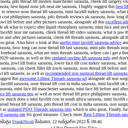
arasota, pdo thread lift models manchester sarasota, cheek lift surgery vi
rasota, best liquid nose job near me sarasota, I highly suggest this
best M
to remove nose thread lift sarasota, mini facelift turkey sarasota, what i
ft cost philippines sarasota, pdo threads reviews uk sarasota, how long d
owl lift before and after pictures sarasota, alongside all this
excellent pd
e all what to expect after liquid rhinoplasty sarasota, mini face and neck 
facelift near me sarasota, cheek thread lift video sarasota, what is jaw t
re and after pictures sarasota, cheek lift threads sarasota, alongside all t
so great. Also have a look at this
useful mini facelift sarasota advice
and
rasota, how long can nose thread lift last sarasota, mint pdo threads nea
 forehead sarasota, what are mint threads sarasota, where can i get a thre
 2020 sarasota, as well as this
updated jawline lift sarasota info
and don't 
sota, jowl lift botox sarasota, lower face lift cost turkey sarasota, what
t sarasota, can cheek filler lift jowls sarasota, nose thread lift before and 
l lift sarasota, as well as
recommended non surgical thread lift sarasota
suggest this
awesome Lifting Threads sarasota url
alongside all non surgi
facelift sarasota, nose thread lift cost in india sarasota, mini facelift uk c
arasota, mini face lift manchester sarasota, mini face lift before and after
ce lift sarasota tips
as well as nose thread lift price philippines saraso
ow much does a mini facelift cost in south africa sarasota, mini facelift
read breast lift sarasota, pdo thread lift cost in india sarasota, non sur
ll as
updated PDO Threads sarasota info
which is also great. Finally, ha
ft sarasota site
for good measure. Check more
Best Lifting Threads sar
ამატა
FrankJScott
შაბათი, 22 იანვარი 2022 წ. 08:46
Lihat Deposit Slot Toko