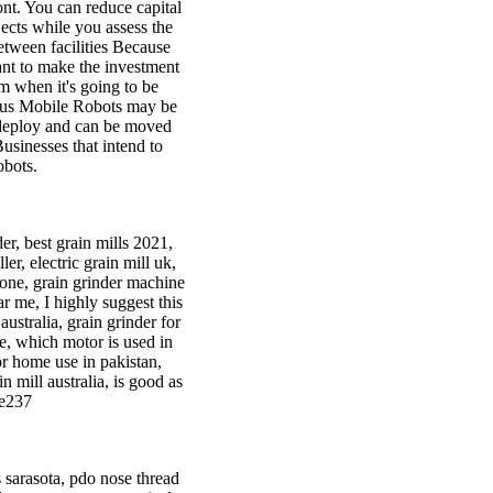
ont. You can reduce capital
ects while you assess the
etween facilities Because
tant to make the investment
m when it's going to be
ous Mobile Robots may be
to deploy and can be moved
usinesses that intend to
obots.
er, best grain mills 2021,
er, electric grain mill uk,
stone, grain grinder machine
r me, I highly suggest this
 australia, grain grinder for
le, which motor is used in
or home use in pakistan,
in mill australia, is good as
e237
s sarasota, pdo nose thread