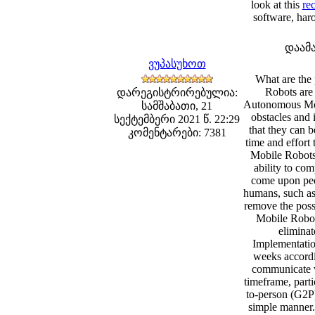
look at this
re
software, har
დაამ
ვუპასუხოთ
What are the
Robots are 
დარეგისტრირებულია:
Autonomous Mobi
სამშაბათი, 21
obstacles and
სექტემბერი 2021 წ. 22:29
that they can 
კომენტარები: 7381
time and effort
Mobile Robots 
ability to co
come upon peop
humans, such as 
remove the poss
Mobile Robots
eliminat
Implementatio
weeks accordin
communicate wi
timeframe, parti
to-person (G2P)
simple manner.