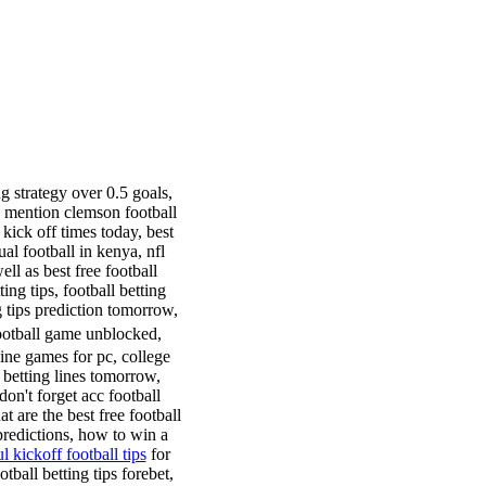
g strategy over 0.5 goals,
 mention clemson football
 kick off times today, best
ual football in kenya, nfl
ell as best free football
ing tips, football betting
ng tips prediction tomorrow,
ootball game unblocked,
line games for pc, college
l betting lines tomorrow,
on't forget acc football
t are the best free football
 predictions, how to win a
l kickoff football tips
for
tball betting tips forebet,