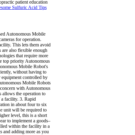
practic patient education
some Sulfuric Acid Tips
eased Autonomous Mobile
 cameras for operation.
ility. This lets them avoid
 are also flexible enough
nologies that require more
the top priority Autonomous
Autonomous Mobile Robot's
iently, without having to
er equipment controlled by
t. Autonomous Mobile Robots
t a concern with Autonomous
 allows the operation to
a facility. 3. Rapid
ion in about four to six
e unit will be required to
er level, this is a short
 year to implement a goods–
ed within the facility in a
ts and adding more as you