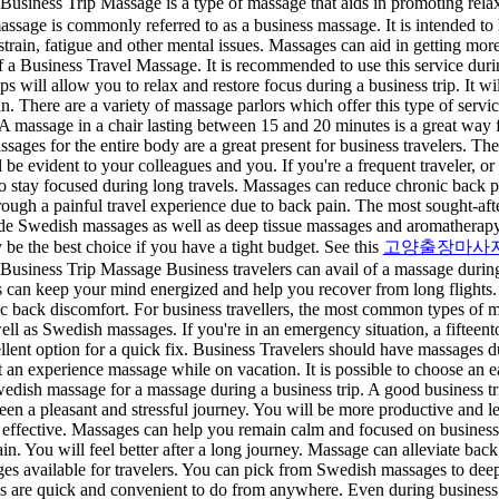
ss Trip Massage is a type of massage that aids in promoting relaxa
assage is commonly referred to as a business massage. It is intended to
 strain, fatigue and other mental issues. Massages can aid in getting more
f a Business Travel Massage. It is recommended to use this service dur
ips will allow you to relax and restore focus during a business trip. It wi
n. There are a variety of massage parlors which offer this type of servic
. A massage in a chair lasting between 15 and 20 minutes is a great way 
ssages for the entire body are a great present for business travelers. T
l be evident to your colleagues and you. If you're a frequent traveler, or
to stay focused during long travels. Massages can reduce chronic back 
rough a painful travel experience due to back pain. The most sought-aft
ude Swedish massages as well as deep tissue massages and aromatherap
be the best choice if you have a tight budget. See this
고양출장마사
Business Trip Massage Business travelers can avail of a massage during
s can keep your mind energized and help you recover from long flights
c back discomfort. For business travellers, the most common types of m
ll as Swedish massages. If you're in an emergency situation, a fifteen
ellent option for a quick fix. Business Travelers should have massages dur
et an experience massage while on vacation. It is possible to choose an
wedish massage for a massage during a business trip. A good business t
een a pleasant and stressful journey. You will be more productive and le
 effective. Massages can help you remain calm and focused on business
in. You will feel better after a long journey. Massage can alleviate ba
ges available for travelers. You can pick from Swedish massages to dee
 are quick and convenient to do from anywhere. Even during business 