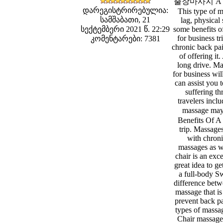
출장마사지 A Busine
დარეგისტრირებულია:
This type of m
სამშაბათი, 21
lag, physical
სექტემბერი 2021 წ. 22:29
some benefits o
for business tr
კომენტარები: 7381
chronic back pai
of offering it
long drive. Ma
for business wil
can assist you 
suffering th
travelers incl
massage may 
Benefits Of A 
trip. Massage
with chroni
massages as we
chair is an exc
great idea to g
a full-body S
difference betw
massage that is
prevent back pa
types of massa
Chair massages