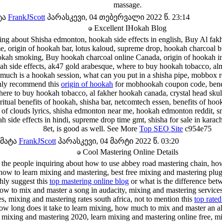
massage.
ტა
FrankJScott
პარასკევი, 04 თებერვალი 2022 წ. 23:14
Excellent IHokah Blog
ing about Shisha edmonton, hookah side effects in english, Buy Al fa
me, origin of hookah bar, lotus kaloud, supreme drop, hookah charcoal b
ookah smoking, Buy hookah charcoal online Canada, origin of hookah in
ah side effects, ak47 gold arabesque, where to buy hookah tobacco, al
uch is a hookah session, what can you put in a shisha pipe, mobbox re
ghly recommend this
origin of hookah
for mobhookah coupon code, benef
ere to buy hookah tobacco, al fakher hookah canada, crystal head skul
iritual benefits of hookah, shisha bar, netcomtech essen, benefits of ho
g of clouds lyrics, shisha edmonton near me, hookah edmonton reddit, s
h side effects in hindi, supreme drop time gmt, shisha for sale in karac
8et, is good as well. See More
Top SEO Site
c954e75
მატა
FrankJScott
პარასკევი, 04 მარტი 2022 წ. 03:20
Cool Mastering Online Details
o the people inquiring about how to use abbey road mastering chain, ho
how to learn mixing and mastering, best free mixing and mastering plu
hly suggest this
top mastering online blog
or what is the difference be
ow to mix and master a song in audacity, mixing and mastering service
es, mixing and mastering rates south africa, not to mention this
top rate
ow long does it take to learn mixing, how much to mix and master an a
mixing and mastering 2020, learn mixing and mastering online free, mi