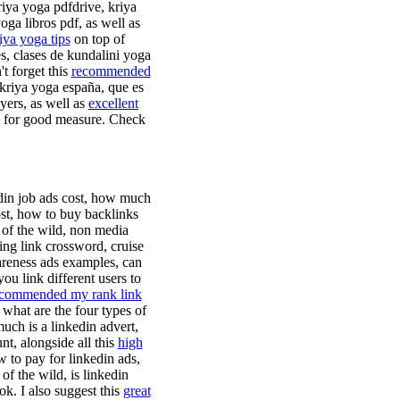
riya yoga pdfdrive, kriya
a libros pdf, as well as
iya yoga tips
on top of
s, clases de kundalini yoga
t forget this
recommended
 kriya yoga españa, que es
yers, as well as
excellent
for good measure. Check
edin job ads cost, how much
ost, how to buy backlinks
 of the wild, non media
ing link crossword, cruise
areness ads examples, can
ou link different users to
commended my rank link
 what are the four types of
uch is a linkedin advert,
t, alongside all this
high
 to pay for linkedin ads,
of the wild, is linkedin
ok. I also suggest this
great