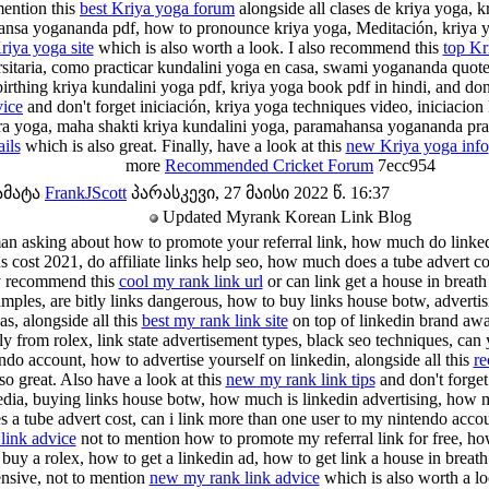
mention this
best Kriya yoga forum
alongside all clases de kriya yoga, k
nsa yogananda pdf, how to pronounce kriya yoga, Meditación, kriya yog
iya yoga site
which is also worth a look. I also recommend this
top Kr
rsitaria, como practicar kundalini yoga en casa, swami yogananda quote
ebirthing kriya kundalini yoga pdf, kriya yoga book pdf in hindi, and don'
vice
and don't forget iniciación, kriya yoga techniques video, iniciacion
tra yoga, maha shakti kriya kundalini yoga, paramahansa yogananda pra
ils
which is also great. Finally, have a look at this
new Kriya yoga info
more
Recommended Cricket Forum
7ecc954
ამატა
FrankJScott
პარასკევი, 27 მაისი 2022 წ. 16:37
Updated Myrank Korean Link Blog
 man asking about how to promote your referral link, how much do link
s cost 2021, do affiliate links help seo, how much does a tube advert c
ly recommend this
cool my rank link url
or can link get a house in breath
mples, are bitly links dangerous, how to buy links house botw, advertis
as, alongside all this
best my rank link site
on top of linkedin brand aw
y from rolex, link state advertisement types, black seo techniques, can y
ndo account, how to advertise yourself on linkedin, alongside all this
re
so great. Also have a look at this
new my rank link tips
and don't forget
edia, buying links house botw, how much is linkedin advertising, how m
a tube advert cost, can i link more than one user to my nintendo accoun
link advice
not to mention how to promote my referral link for free, how
 buy a rolex, how to get a linkedin ad, how to get link a house in breath 
ensive, not to mention
new my rank link advice
which is also worth a lo