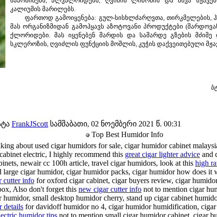
საპონინებს, ალკალოიდებს, ღვინის ლიმონის და სხვა მჟავებ
კალიუმის მარილებს.
ფართოდ გამოიყენება: გულ-სისხლძარღვთა, თირკმელების, ჰი
მას ორგანიზმიდან გამოჰყავს აზოტოვანი პროდუქტები (შარდოვან
ქლორიდები. მას იყენებენ შარდის და საშარდე გზების მძიმე დ
სკლეროზის, ღვიძლის ფუნქციის მოშლის, კუჭის დაქვეითებული მჟა
ს
ატა
FrankJScott
სამშაბათი, 02 ნოემბერი 2021 წ. 00:31
Top Best Humidor Info
alking about used cigar humidors for sale, cigar humidor cabinet malays
cabinet electric, I highly recommend this
great cigar lighter advice
and d
inets, newair cc 100h article, travel cigar humidors, look at this
high ra
d large cigar humidor, cigar humidor packs, cigar humidor how does it w
r cutter info
for oxford cigar cabinet, cigar buyers review, cigar humido
ox, Also don't forget this
new cigar cutter info
not to mention cigar hu
 humidor, small desktop humidor cherry, stand up cigar cabinet humidor
 details
for davidoff humidor no 4, cigar humidor humidification, cigar
ctric humidor tips
not to mention small cigar humidor cabinet, cigar b