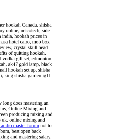
kher hookah Canada, shisha
uy online, netcotech, side
 india, hookah prices in
masa hotel cairo, mob box
view, crystal skull head
its of quitting hookah,
l vodka gift set, edmonton
okah, ak47 gold lamp, black
mall hookah set up, shisha
hi, king shisha garden ig11
w long does mastering an
gins, Online Mixing and
tween producing mixing and
s uk, online mixing and
d audio master forum
not to
lbum, best open back
xing and mastering salary,