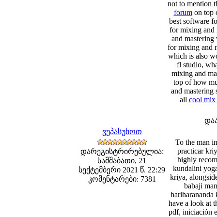
not to mention t
forum
on top 
best software f
for mixing and 
and mastering 
for mixing and 
which is also w
fl studio, wh
mixing and mas
top of how mu
and mastering 
all
cool mix 
და
ვუპასუხოთ
To the man in
practicar kr
დარეგისტრირებულია:
highly reco
სამშაბათი, 21
kundalini yoga
სექტემბერი 2021 წ. 22:29
kriya, alongside
კომენტარები: 7381
babaji mant
hariharananda 
have a look at t
pdf, iniciación 