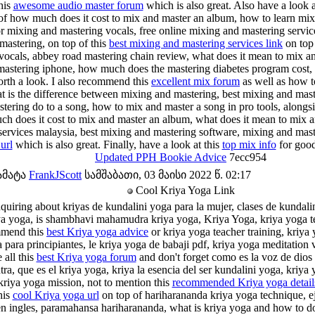
his
awesome audio master forum
which is also great. Also have a look a
of how much does it cost to mix and master an album, how to learn mixi
or mixing and mastering vocals, free online mixing and mastering servic
mastering, on top of this
best mixing and mastering services link
on top 
vocals, abbey road mastering chain review, what does it mean to mix an
mastering iphone, how much does the mastering diabetes program cost, 
orth a look. I also recommend this
excellent mix forum
as well as how t
at is the difference between mixing and mastering, best mixing and mas
tering do to a song, how to mix and master a song in pro tools, alongsi
ch does it cost to mix and master an album, what does it mean to mix 
services malaysia, best mixing and mastering software, mixing and mast
url
which is also great. Finally, have a look at this
top mix info
for goo
Updated PPH Bookie Advice
7ecc954
ამატა
FrankJScott
სამშაბათი, 03 მაისი 2022 წ. 02:17
Cool Kriya Yoga Link
quiring about kriyas de kundalini yoga para la mujer, clases de kundal
iya yoga, is shambhavi mahamudra kriya yoga, Kriya Yoga, kriya yoga té
mmend this
best Kriya yoga advice
or kriya yoga teacher training, kriya 
 para principiantes, le kriya yoga de babaji pdf, kriya yoga meditation
 all this
best Kriya yoga forum
and don't forget como es la voz de dios 
ra, que es el kriya yoga, kriya la esencia del ser kundalini yoga, kriya 
kriya yoga mission, not to mention this
recommended Kriya yoga detail
his
cool Kriya yoga url
on top of hariharananda kriya yoga technique, ej
en ingles, paramahansa hariharananda, what is kriya yoga and how to do 