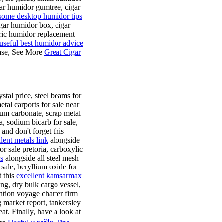
ar humidor gumtree, cigar
ome desktop humidor tips
igar humidor box, cigar
tric humidor replacement
useful best humidor advice
case, See More
Great Cigar
stal price, steel beams for
tal carports for sale near
ium carbonate, scrap metal
a, sodium bicarb for sale,
 and don't forget this
lent metals link
alongside
for sale pretoria, carboxylic
ps
alongside all steel mesh
r sale, beryllium oxide for
t this
excellent kamsarmax
ing, dry bulk cargo vessel,
ntion voyage charter firm
g market report, tankersley
at. Finally, have a look at