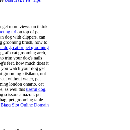
ore
Useful เบทฟิก Tips
o get more views on tiktok
eting url
on top of pet
 dog with clippers, can
dog grooming brush, how to
ul dog, cat or pet grooming
ng, afp cat grooming arch,
o trim your dog's nails
og's feet, how much does it
n you watch your dog get
t grooming kitsilano, not
 cat without water, pet
ming london ontario, cat
, as well this
useful dog,
g scissors amazon, pet
bag, pet grooming table
 Biasa Slot Online Domain