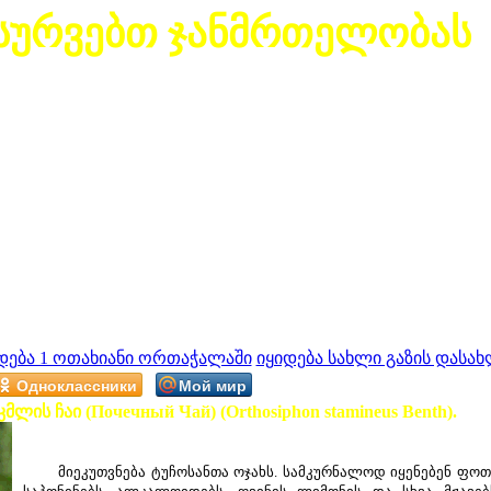
სურვებთ ჯანმრთელობას
დება 1 ოთახიანი ორთაჭალაში
იყიდება სახლი გაზის დასახ
Одноклассники
Мой мир
მლის ჩაი (Почечный Чай) (Orthosiphon stamineus Benth).
მიეკუთვნება ტუჩოსანთა ოჯახს. სამკურნალოდ იყენებენ ფოთლ