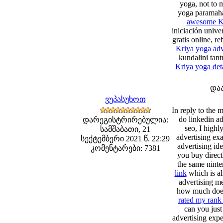
yoga, not to 
yoga paramaha
awesome Kr
iniciación unive
gratis online, r
Kriya yoga ad
kundalini tan
Kriya yoga deta
და
ვუპასუხოთ
In reply to the
do linkedin ad
დარეგისტრირებულია:
seo, I high
სამშაბათი, 21
advertising exa
სექტემბერი 2021 წ. 22:29
advertising ide
კომენტარები: 7381
you buy directl
the same ninte
link
which is al
advertising m
how much does 
rated my rank 
can you just
advertising exp