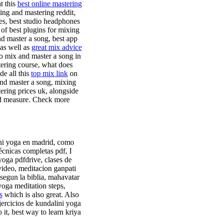
t this
best online mastering
ng and mastering reddit,
es, best studio headphones
of best plugins for mixing
d master a song, best app
as well as
great mix advice
o mix and master a song in
tering course, what does
de all this
top mix link
on
and master a song, mixing
ering prices uk, alongside
d measure. Check more
ini yoga en madrid, como
cnicas completas pdf, I
yoga pdfdrive, clases de
 video, meditacion ganpati
segun la biblia, mahavatar
yoga meditation steps,
s
which is also great. Also
ercicios de kundalini yoga
it, best way to learn kriya