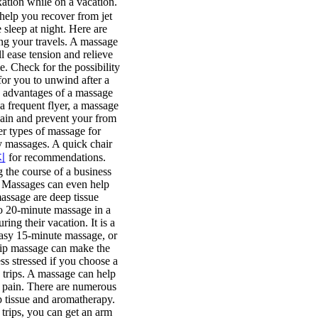
tion while on a vacation.
 help you recover from jet
 sleep at night. Here are
ing your travels. A massage
ll ease tension and relieve
e. Check for the possibility
for you to unwind after a
he advantages of a massage
 a frequent flyer, a massage
pain and prevent your from
er types of massage for
y massages. A quick chair
지
for recommendations.
 the course of a business
. Massages can even help
assage are deep tissue
to 20-minute massage in a
ing their vacation. It is a
 easy 15-minute massage, or
rip massage can make the
ss stressed if you choose a
 trips. A massage can help
ck pain. There are numerous
p tissue and aromatherapy.
trips, you can get an arm