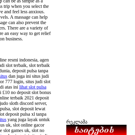
p can be as simple as a
ss trip when you select the
e and feel less anxious.
avels. A massage can help
sage can also prevent the
s. There are a variety of
e an easy way to get relief
on business.
line resmi indonesia, agen
di slot terbaik, slot terbaik
 dunia, deposit pulsa tanpa
itus
dan juga ini situs judi
or 777 login, situs judi slot
di atas ini
lihat slot pulsa
 £10 no deposit slot bonus
online terbaik 2021 deposit
udo sloth discord server,
pulsa, slot deposit lewat
lot deposit pulsa xl tanpa
itus
yang juga layak untuk
რეკლამა
nus uk, slot online gacor
ne slot games uk, slot no