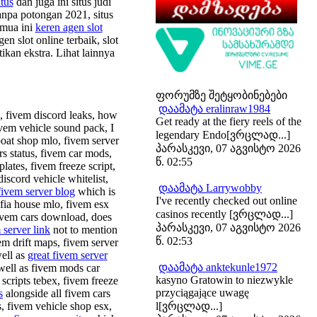
tus
dan juga ini situs judi
tanpa potongan 2021, situs
emua ini
keren agen slot
en slot online terbaik, slot
ikan ekstra. Lihat lainnya
ფორუმზე შეტყობინებები
დაამატა eralinraw1984
, fivem discord leaks, how
Get ready at the fiery reels of the
ivem vehicle sound pack, I
legendary Endo[ვრცლად...]
oat shop mlo, fivem server
პარასკევი, 07 აგვისტო 2026
rs status, fivem car mods,
წ. 02:55
lates, fivem freeze script,
discord vehicle whitelist,
დაამატა Larrywobby
fivem server blog
which is
I've recently checked out online
fia house mlo, fivem esx
casinos recently [ვრცლად...]
fivem cars download, does
პარასკევი, 07 აგვისტო 2026
server link
not to mention
წ. 02:53
vem drift maps, fivem server
well as
great fivem server
დაამატა anktekunle1972
well as fivem mods car
kasyno Gratowin to niezwykle
scripts tebex, fivem freeze
przyciągające uwagę
s
alongside all fivem cars
, fivem vehicle shop esx,
l[ვრცლად...]