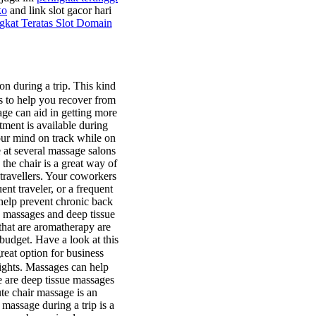
ko
and link slot gacor hari
gkat Teratas Slot Domain
 during a trip. This kind
s to help you recover from
sage can aid in getting more
tment is available during
our mind on track while on
e at several massage salons
the chair is a great way of
 travellers. Your coworkers
nt traveler, or a frequent
 help prevent chronic back
h massages and deep tissue
that are aromatherapy are
budget. Have a look at this
eat option for business
lights. Massages can help
e are deep tissue massages
te chair massage is an
 massage during a trip is a