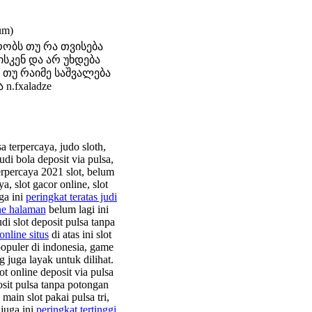
um)
ობს თუ რა თვისება
სკენ და არ უხდება
 თუ რაიმე საშვალება
.fxaladze
a terpercaya, judo sloth,
judi bola deposit via pulsa,
terpercaya 2021 slot, belum
, slot gacor online, slot
uga ini
peringkat teratas judi
ine halaman
belum lagi ini
udi slot deposit pulsa tanpa
online situs
di atas ini slot
rpopuler di indonesia, game
 juga layak untuk dilihat.
lot online deposit via pulsa
posit pulsa tanpa potongan
, main slot pakai pulsa tri,
 juga ini
peringkat tertinggi