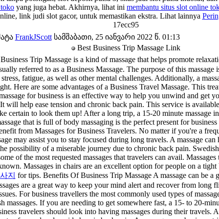
 toko
yang juga hebat. Akhirnya, lihat ini
membantu situs slot online to
 online, link judi slot gacor, untuk memastikan ekstra. Lihat lainnya
Perin
17ecc95
მატა
FrankJScott
სამშაბათი, 25 იანვარი 2022 წ. 01:13
Best Business Trip Massage Link
ss Trip Massage is a kind of massage that helps promote relaxation
sually referred to as a Business Massage. The purpose of this massage i
l stress, fatigue, as well as other mental challenges. Additionally, a mas
night. Here are some advantages of a Business Travel Massage. This trea
 massage for business is an effective way to help you unwind and get y
 It will help ease tension and chronic back pain. This service is availabl
e certain to look them up! After a long trip, a 15-20 minute massage in 
assage that is full of body massaging is the perfect present for business
nefit from Massages for Business Travelers. No matter if you're a freque
ssage may assist you to stay focused during long travels. A massage can
he possibility of a miserable journey due to chronic back pain. Swedis
ome of the most requested massages that travelers can avail. Massages 
nown. Massages in chairs are an excellent option for people on a tight 
사지
for tips. Benefits Of Business Trip Massage A massage can be a gr
assages are a great way to keep your mind alert and recover from long f
issues. For business travellers the most commonly used types of massag
 massages. If you are needing to get somewhere fast, a 15- to 20-minu
siness travelers should look into having massages during their travels. A