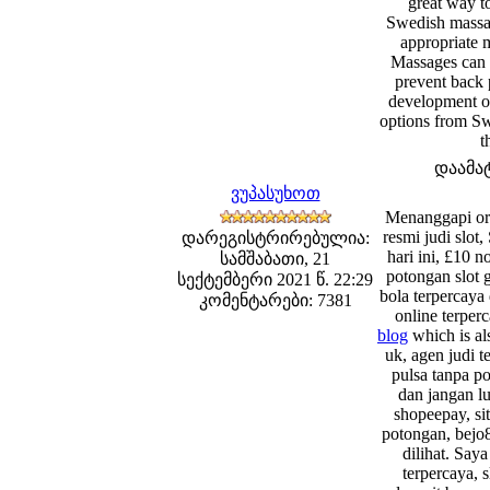
great way t
Swedish massage
appropriate 
Massages can h
prevent back 
development of
options from Sw
t
დაამა
ვუპასუხოთ
Menanggapi oran
resmi judi slot
დარეგისტრირებულია:
hari ini, £10 n
სამშაბათი, 21
potongan slot g
სექტემბერი 2021 წ. 22:29
bola terpercaya d
კომენტარები: 7381
online terperc
blog
which is als
uk, agen judi t
pulsa tanpa po
dan jangan l
shopeepay, sit
potongan, bejo8
dilihat. Say
terpercaya, s