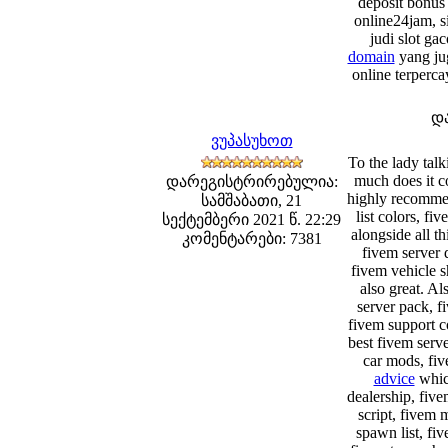
deposit bonus 
online24jam, si
judi slot ga
domain
yang jug
online terperc
დ
ვუპასუხოთ
To the lady tal
much does it co
დარეგისტრირებულია:
highly recomme
სამშაბათი, 21
list colors, fi
სექტემბერი 2021 წ. 22:29
alongside all th
კომენტარები: 7381
fivem server d
fivem vehicle s
also great. Al
server pack, f
fivem support co
best fivem serve
car mods, fiv
advice
which
dealership, five
script, fivem 
spawn list, fi