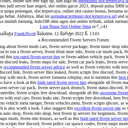
codes, online slot free sign up, dan juga ini
membantu slot terpercaya si
tus judi server luar negeri, slot online gacor 2021, deposit pulsa 5000 
cor tanpa potongan, slot terpercaya, online slot casino bonus, bersama s
a hebat. Akhirnya, lihat ini
peringkat tertinggi slot terpercaya url
and ag
aya mudah menang, hoki188 situs agen slot online terbaik, untuk memast
Luar Biasa Slot Online Situs
ec7_c41
აამატა
FrankJScott
შაბათი, 12 მარტი 2022 წ. 13:01
Recommended Fivem Servers Forum
king about fivem mods cars, fivem server package, fivem tuner shop mlo
st to run a fivem server, fivem ifruit store mlo, fivem car mods pack, f
nd this
top rated fivem server tips
or fivem addon vehicle pack, fivem b
vem discord leaks, fivem maps for sale, fivem car pack leaks, fivem serve
is
recommended fivem server advice
as well as fivem vehicles with temp
iscord link, fivem server files leaked, fivem scripts free discord, fivem 
hop with stock, fivem server romania roleplay, not to mention this
best 
so have a look at this
high rated fivem server tips
alongside all fivem ma
ivem server car pack, fivem server pack deutsch, fivem status discord, 
ntroller, fivem scripts free download, alongside all this
awesome fivem 
rs with real cars, fivem leaks site, fivem scripts free download, best fi
em vehicle meta merger, fivem vehicles.meta, fivem scripts qbcore, as 
 is also worth a look. I also suggest this
excellent fivem server site
as 
m auto shop, fivem mlo shop, best fivem rp servers for beginners, fivem 
maps mods, fivem mlo houses, as well as this
high rated fivem server tip
vem scripts free discord, fivem police car spawn codes, fivem maps mods