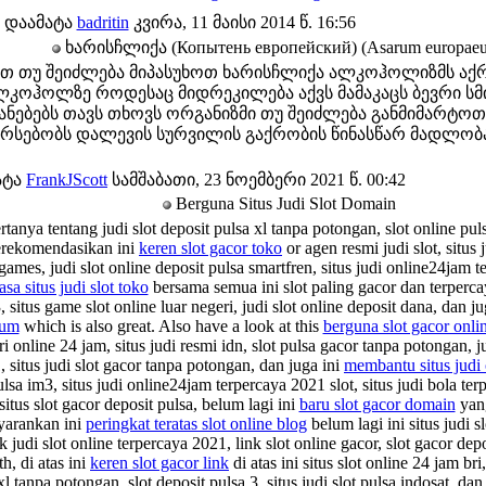
დაამატა
badritin
კვირა, 11 მაისი 2014 წ. 16:56
ხარისჩლიქა (Копытень европейский) (Asarum europae
თ თუ შეიძლება მიპასუხოთ ხარისჩლიქა ალკოჰოლიზმს აქრ
ლკოჰოლზე როდესაც მიდრეკილება აქვს მამაკაცს ბევრი სმი
 ანებებს თავს თხოვს ორგანიზმი თუ შეიძლება განმიმარტოთ
არსებობს დალევის სურვილის გაქრობის წინასწარ მადლობა n
ატა
FrankJScott
სამშაბათი, 23 ნოემბერი 2021 წ. 00:42
Berguna Situs Judi Slot Domain
tanya tentang judi slot deposit pulsa xl tanpa potongan, slot online puls
erekomendasikan ini
keren slot gacor toko
or agen resmi judi slot, situs 
 games, judi slot online deposit pulsa smartfren, situs judi online24jam 
asa situs judi slot toko
bersama semua ini slot paling gacor dan terpercaya
, situs game slot online luar negeri, judi slot online deposit dana, dan j
rum
which is also great. Also have a look at this
berguna slot gacor onl
ri online 24 jam, situs judi resmi idn, slot pulsa gacor tanpa potongan, j
 situs judi slot gacor tanpa potongan, dan juga ini
membantu situs judi 
ulsa im3, situs judi online24jam terpercaya 2021 slot, situs judi bola te
situs slot gacor deposit pulsa, belum lagi ini
baru slot gacor domain
yang
yarankan ini
peringkat teratas slot online blog
belum lagi ini situs judi s
nk judi slot online terpercaya 2021, link slot online gacor, slot gacor de
h, di atas ini
keren slot gacor link
di atas ini situs slot online 24 jam bri
xl tanpa potongan, slot deposit pulsa 3, situs judi slot pulsa indosat, dan