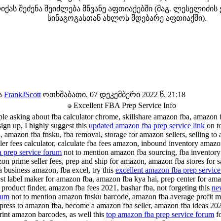
ქას შეძენა შეიძლება მწვანე აფთიაქებში (მაგ. ლესელიძის ქ
სინაგოგასთან ახლოს მდებარე აფთიაქში).
ა
FrankJScott
ოთხშაბათი, 07 დეკემბერი 2022 წ. 21:18
Excellent FBA Prep Service Info
ple asking about fba calculator chrome, skillshare amazon fba, amazon f
sign up, I highly suggest this
updated amazon fba prep service link
on to
 amazon fba fnsku, fba removal, storage for amazon sellers, selling to 
er fees calculator, calculate fba fees amazon, inbound inventory amazon
 prep service forum
not to mention amazon fba sourcing, fba inventory
on prime seller fees, prep and ship for amazon, amazon fba stores for sa
a business amazon, fba excel, try this
excellent amazon fba prep service
best label maker for amazon fba, amazon fba kya hai, prep center for a
a product finder, amazon fba fees 2021, bashar fba, not forgeting this
ne
rum
not to mention amazon fnsku barcode, amazon fba average profit m
xpress to amazon fba, become a amazon fba seller, amazon fba ideas 2021
rint amazon barcodes, as well this
top amazon fba prep service forum
f