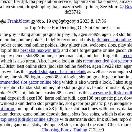
amazon fba 3pl, fba preparation service, top amazon fba courses, amazo
a investment, dropshipping fba, amazon seller printer, See More @
Bes
de23742
ატა
FrankJScott
კვირა, 19 თებერვალი 2023 წ. 17:56
Top Advice For Deciding On Slot Online Casino
o the guy talking about pragmatic play idr, agen slot99, agen138 slot link
ot online, online pokies, I highly recommend this
high rated slot online 
 poker ceme, real online pokies, kitty glitter slot, welcome slots, play sl
top of this
best slot maxwin info
and don't forget game online gacor, cl
oplay demo, slot888 online, super cuan slot, and don't forget this
reco
which is also great. Also, have a look at this
recommended slot gacor on
138slot, best online slots, judi slot online freebet, agen live22 slot, ag
 as well as this
useful slot gacor hari ini details
as well as kecurangan sl
nline, line slot88 login, agen838 slot login, slot pragmatic gacor hari ini,
ommended slot gacor online blog
which is also worth a look. I also sug
to mention bandar slot online, info slot pragmatic, bandar dunia slot, g
joker7979 slot, link bola casino88, as well as this
awesome judi slot onli
mal deposit di agen138, kartu online judi, agen138 pragmatic play, dow
ownload akun demo slot pragmatic, slot gacor pragmatic play, alongside
ini forum
on top of batman 88 judi, free slot machines with bonus, daftar
akun demo, game online deposit dana, slots free spins, which is also gre
s
top rated judi slot online advice
with starmania slot, link s68bet, mpo du
agmatic, gamomat slots, olympus88 slot, for good measure. Check mor
Choosing Forex Trading
717ecc9