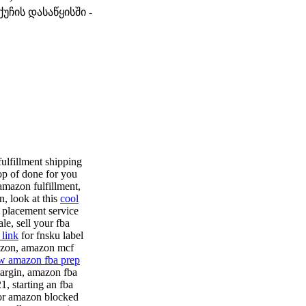
უჩის დასაწყისში -
ulfillment shipping
p of done for you
amazon fulfillment,
, look at this
cool
 placement service
le, sell your fba
 link
for fnsku label
mazon, amazon mcf
w amazon fba prep
argin, amazon fba
, starting an fba
or amazon blocked