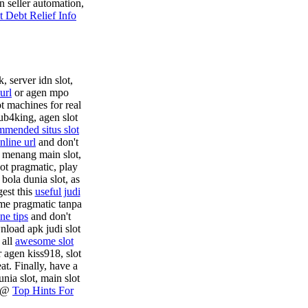
n seller automation,
t Debt Relief Info
, server idn slot,
url
or agen mpo
ot machines for real
ub4king, agen slot
mmended situs slot
line url
and don't
ar menang main slot,
ot pragmatic, play
 bola dunia slot, as
gest this
useful judi
ame pragmatic tanpa
ne tips
and don't
nload apk judi slot
 all
awesome slot
 agen kiss918, slot
at. Finally, have a
nia slot, main slot
e @
Top Hints For