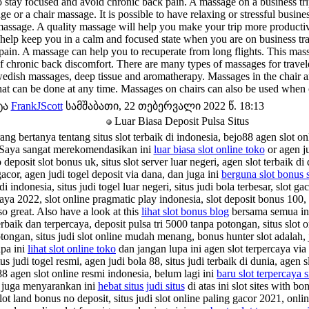
o stay focused and avoid chronic back pain. A massage on a business tri
 or a chair massage. It is possible to have relaxing or stressful busine
massage. A quality massage will help you make your trip more productiv
elp keep you in a calm and focused state when you are on business tr
pain. A massage can help you to recuperate from long flights. This mas
 chronic back discomfort. There are many types of massages for traveler
edish massages, deep tissue and aromatherapy. Massages in the chair ar
hat can be done at any time. Massages on chairs can also be used when 
ტა
FrankJScott
სამშაბათი, 22 თებერვალი 2022 წ. 18:13
Luar Biasa Deposit Pulsa Situs
g bertanya tentang situs slot terbaik di indonesia, bejo88 agen slot on
, Saya sangat merekomendasikan ini
luar biasa slot online toko
or agen ju
o deposit slot bonus uk, situs slot server luar negeri, agen slot terbaik di
acor, agen judi togel deposit via dana, dan juga ini
berguna slot bonus s
i indonesia, situs judi togel luar negeri, situs judi bola terbesar, slot gac
aya 2022, slot online pragmatic play indonesia, slot deposit bonus 100, 
o great. Also have a look at this
lihat slot bonus blog
bersama semua ini
erbaik dan terpercaya, deposit pulsa tri 5000 tanpa potongan, situs slot 
tongan, situs judi slot online mudah menang, bonus hunter slot adalah, j
upa ini
lihat slot online toko
dan jangan lupa ini agen slot terpercaya via 
us judi togel resmi, agen judi bola 88, situs judi terbaik di dunia, agen s
8 agen slot online resmi indonesia, belum lagi ini
baru slot terpercaya s
a juga menyarankan ini
hebat situs judi situs
di atas ini slot sites with bo
lot land bonus no deposit, situs judi slot online paling gacor 2021, onli