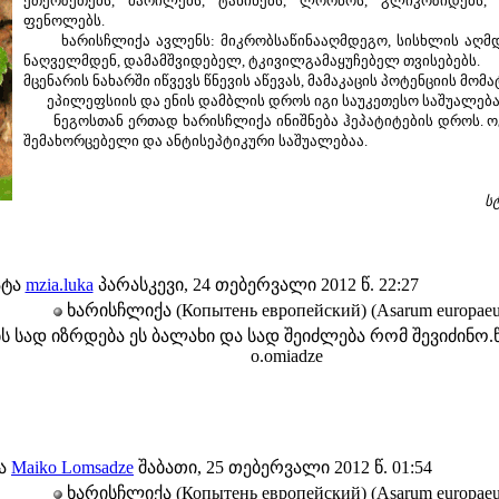
ეთერზეთებს, მარილებს, ტანინებს, ლორწოს, გლიკოზიდებს, 
ფენოლებს.
ხარისჩლიქა ავლენს: მიკრობსაწინააღმდეგო, სისხლის აღმდგ
ნაღველმდენ, დამამშვიდებელ, ტკივილგამაყუჩებელ თვისებებს.
მცენარის ნახარში იწვევს წნევის აწევას, მამაკაცის პოტენციის მომა
ეპილეფსიის და ენის დამბლის დროს იგი საუკეთესო საშუალება
ნეგოსთან ერთად ხარისჩლიქა ინიშნება ჰეპატიტების დროს. ო
შემახორცებელი და ანტისეპტიკური საშუალებაა.
ს
ატა
mzia.luka
პარასკევი, 24 თებერვალი 2012 წ. 22:27
ხარისჩლიქა (Копытень европейский) (Asarum europae
ს სად იზრდება ეს ბალახი და სად შეიძლება რომ შევიძინო.
o.omiadze
ტა
Maiko Lomsadze
შაბათი, 25 თებერვალი 2012 წ. 01:54
ხარისჩლიქა (Копытень европейский) (Asarum europae