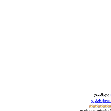
დაამატა
ვუპასუხო
დარეგისტრირებ