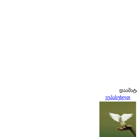
დაამატ
ვუპასუხოთ