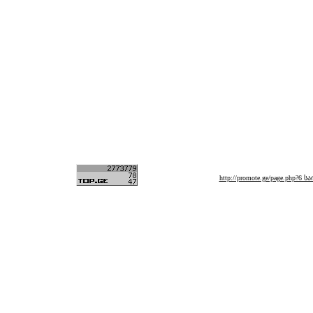
http://promote.ge/page.php?6