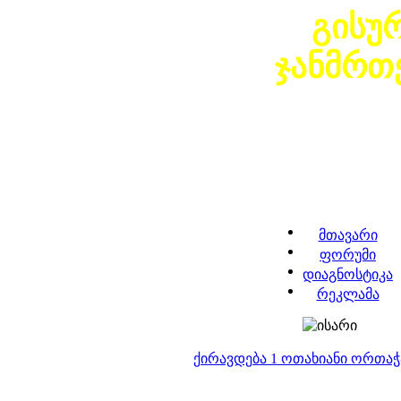
გისუ
ჯანმრთ
მთავარი
ფორუმი
დიაგნოსტიკა
რეკლამა
ქირავდება 1 ოთახიანი ორთა