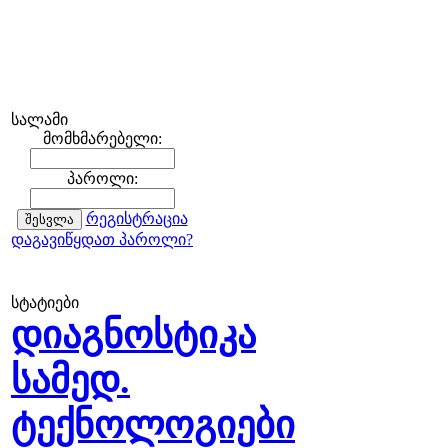
სალამი
მომხმარებელი:
პაროლი:
რეგისტრაცია
დაგავიწყდათ პაროლი?
სტატიები
დიაგნოსტიკა
სამედ.
ტექნოლოგიები