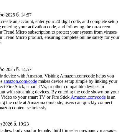
 2025 წ. 14:57
 create an account, enter your 20-digit code, and complete setup
e
entering your activation code, and following the on-screen
r Trend Micro subscription to protect your system from viruses
ur Trend Micro product, ensuring complete online safety for your
e.
 2025 წ. 14:57
 their device with Amazon. Visiting Amazon.com/code helps you
s.
amazon.com/code
makes device setup simple by linking your
 Fire Stick, smart TVs, or other compatible devices in
ount with streaming devices. By entering the code shown on your
Video to your smart TV or Fire Stick.
Amazon.com/code
is an
ering the code at Amazon.com/code, users can quickly connect
mazon content seamlessly.
2026 წ. 19:23
ladies, body spa for female, third trimester pregnancy massage,