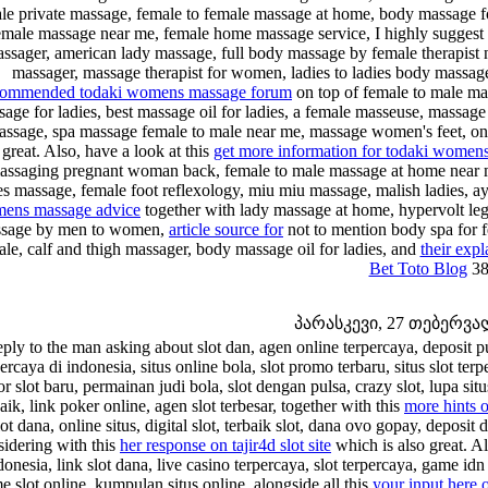
le private massage, female to female massage at home, body massage fo
emale massage near me, female home massage service, I highly suggest 
ssager, american lady massage, full body massage by female therapis
massager, massage therapist for women, ladies to ladies body massag
commended todaki womens massage forum
on top of female to male ma
age for ladies, best massage oil for ladies, a female masseuse, massa
ssage, spa massage female to male near me, massage women's feet, on 
great. Also, have a look at this
get more information for todaki women
assaging pregnant woman back, female to male massage at home near me
es massage, female foot reflexology, miu miu massage, malish ladies, ay
ens massage advice
together with lady massage at home, hypervolt le
sage by men to women,
article source for
not to mention body spa for
le, calf and thigh massager, body massage oil for ladies, and
their expl
Bet Toto Blog
38
პარასკევი, 27 თებერვალი
eply to the man asking about slot dan, agen online terpercaya, deposit pul
percaya di indonesia, situs online bola, slot promo terbaru, situs slot t
r slot baru, permainan judi bola, slot dengan pulsa, crazy slot, lupa situ
aik, link poker online, agen slot terbesar, together with this
more hints 
lot dana, online situs, digital slot, terbaik slot, dana ovo gopay, deposit 
sidering with this
her response on tajir4d slot site
which is also great. Al
donesia, link slot dana, live casino terpercaya, slot terpercaya, game idn s
e slot online, kumpulan situs online, alongside all this
your input here o