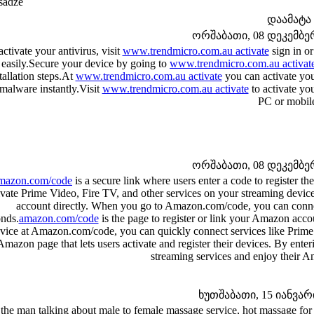
sadze
დაამატა
ორშაბათი, 08 დეკემბერი
activate your antivirus, visit
www.trendmicro.com.au activate
sign in or
easily.Secure your device by going to
www.trendmicro.com.au activat
tallation steps.At
www.trendmicro.com.au activate
you can activate you
malware instantly.Visit
www.trendmicro.com.au activate
to activate yo
PC or mobil
ორშაბათი, 08 დეკემბერი
mazon.com/code
is a secure link where users enter a code to register
ivate Prime Video, Fire TV, and other services on your streaming device
account directly. When you go to Amazon.com/code, you can connect
nds.
amazon.com/code
is the page to register or link your Amazon acc
vice at Amazon.com/code, you can quickly connect services like Prime 
Amazon page that lets users activate and register their devices. By ent
streaming services and enjoy their A
ხუთშაბათი, 15 იანვარი 
the man talking about male to female massage service, hot massage for 