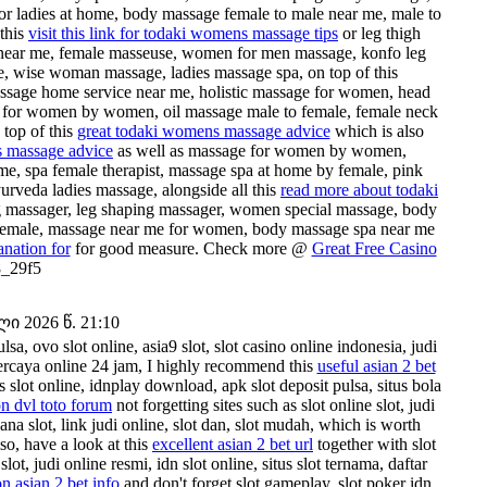
r ladies at home, body massage female to male near me, male to
this
visit this link for todaki womens massage tips
or leg thigh
t near me, female masseuse, women for men massage, konfo leg
e, wise woman massage, ladies massage spa, on top of this
ssage home service near me, holistic massage for women, head
ge for women by women, oil massage male to female, female neck
top of this
great todaki womens massage advice
which is also
s massage advice
as well as massage for women by women,
, spa female therapist, massage spa at home by female, pink
urveda ladies massage, alongside all this
read more about todaki
g massager, leg shaping massager, women special massage, body
 female, massage near me for women, body massage spa near me
anation for
for good measure. Check more @
Great Free Casino
_29f5
 2026 წ. 21:10
sa, ovo slot online, asia9 slot, slot casino online indonesia, judi
erpercaya online 24 jam, I highly recommend this
useful asian 2 bet
s slot online, idnplay download, apk slot deposit pulsa, situs bola
on dvl toto forum
not forgetting sites such as slot online slot, judi
dana slot, link judi online, slot dan, slot mudah, which is worth
so, have a look at this
excellent asian 2 bet url
together with slot
lot, judi online resmi, idn slot online, situs slot ternama, daftar
n asian 2 bet info
and don't forget slot gameplay, slot poker idn,