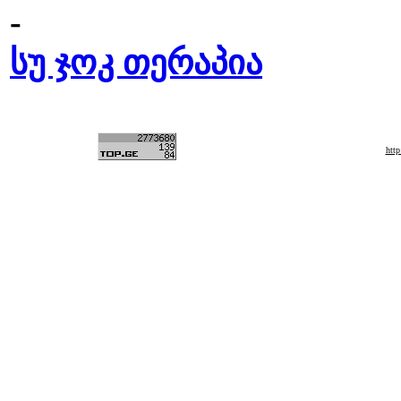
-
სუ ჯოკ თერაპია
htt