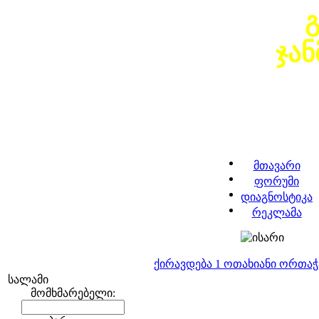
ჯა
მთავარი
ფორუმი
დიაგნოსტიკა
რეკლამა
ქირავდება 1 ოთახიანი ორთა
სალამი
მომხმარებელი: