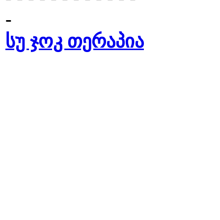
-
სუ ჯოკ თერაპია