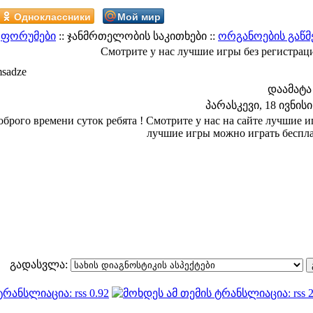
Одноклассники
Мой мир
:
ფორუმები
:: ჯანმრთელობის საკითხები ::
ორგანოების გაწმ
Смотрите у нас лучшие игры без регистрац
sadze
დაამატა
პარასკევი, 18 ივნისი 
оброго времени суток ребята ! Смотрите у нас на сайте лучшие 
лучшие игры можно играть беспл
გადასვლა: