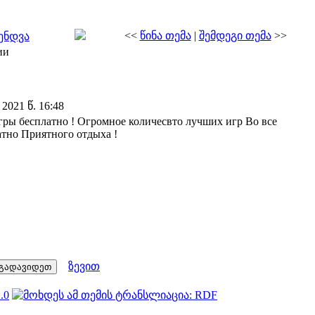
<<
წინა თემა
|
შემდეგი თემა
>>
ენდვა
ии
2021 წ. 16:48
игры бесплатно ! Огромное количесвто лучших игр Во все
атно Приятного отдыха !
ზევით