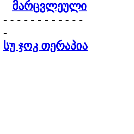
მარცვლეული
- - - - - - - - - - - -
-
სუ ჯოკ თერაპია