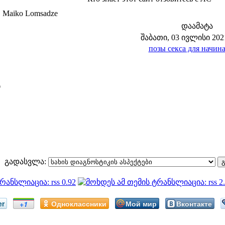
 Maiko Lomsadze
დაამატა
შაბათი, 03 ივლისი 2021
позы секса для начи
ი
გადასვლა:
er
Одноклассники
Мой мир
Вконтакте
+1