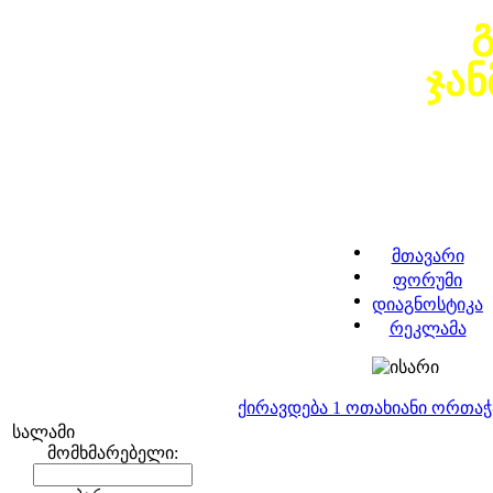
ჯა
მთავარი
ფორუმი
დიაგნოსტიკა
რეკლამა
ქირავდება 1 ოთახიანი ორთა
სალამი
მომხმარებელი: