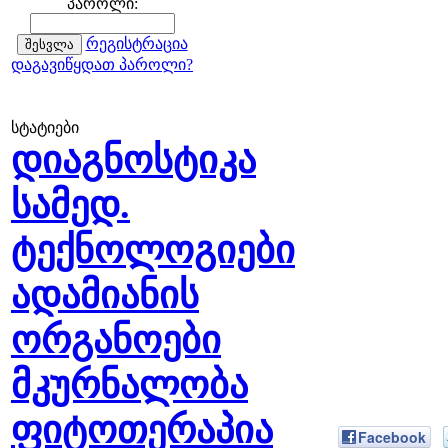
პაროლი:
რეგისტრაცია
დაგავიწყდათ პაროლი?
სტატიები
დიაგნოსტიკა
სამედ.
ტექნოლოგიები
ადამიანის
ორგანოები
მკურნალობა
ფიტოთერაპია
Facebook