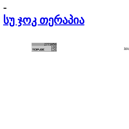
-
სუ ჯოკ თერაპია
htt