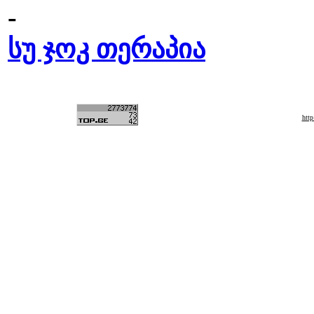
-
სუ ჯოკ თერაპია
htt