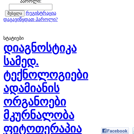
პაროლი:
რეგისტრაცია
დაგავიწყდათ პაროლი?
სტატიები
დიაგნოსტიკა
სამედ.
ტექნოლოგიები
ადამიანის
ორგანოები
მკურნალობა
ფიტოთერაპია
Facebook