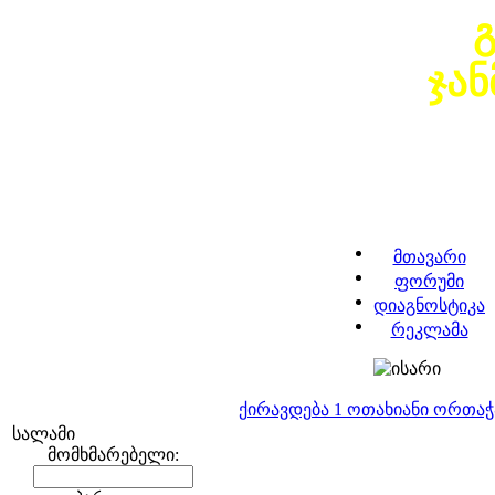
ჯა
მთავარი
ფორუმი
დიაგნოსტიკა
რეკლამა
ქირავდება 1 ოთახიანი ორთა
სალამი
მომხმარებელი: