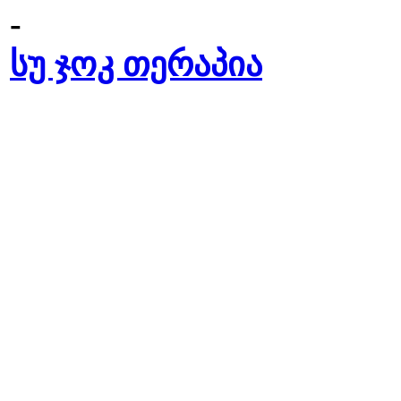
-
სუ ჯოკ თერაპია