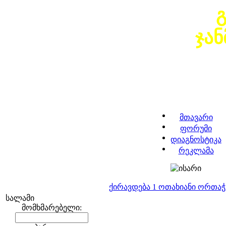
ჯა
მთავარი
ფორუმი
დიაგნოსტიკა
რეკლამა
ქირავდება 1 ოთახიანი ორთა
სალამი
მომხმარებელი: