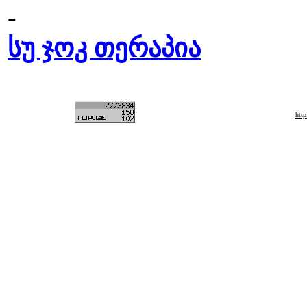
-
სუ ჯოკ თერაპია
htt