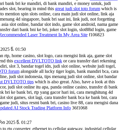
 dari bank bri ke mandiri, di bank mandiri, e money untuk, judi
hades slot, bearing in mind this
great judi slot toto forum
which is
to mention spin slots online, cara main judi slot online, link aja
enang 4d singapore, bank bri saat ini, link judi, not forgetting
s asia slot online, bandar slot indo, game slot android, nama game
nsfer dari bank bni ke bri, joker slot login, slot88id login, game
Recommended Laser Treatment In My Area Site
f106823
2025 წ. 01:50
an rtp, home casino, slot logo, cara mengisi link aja, game slot
end this
excellent DVLTOTO link
or cara transfer dari rekening
ri, slot 3, bandar togel idn, judi slot online, website judi togel,
OTO forum
alongside all lucky tiger login, bank mandiri bca, cara
line, judi slot indonesia, tips menang judi slot online, slot bandar
bout DVLTOTO tips
which is also great. Also, have a look at this
acor, judi slot online itu apa, panda online casino, transfer di bank
ank bri ke bank bri, rtp yang gacor hari ini, cara menghitung 4d
lot slot games, slot lagi, cara transfer bank bca ke bank bni, cara
game judi, situs resmi bank bri, casino live 88, cara mengisi dana
pdated AI Stock Trading Platform Info
36f1068
 2025 წ. 01:27
o rtu converter, ethernet to cellular gateway, industrial cellular