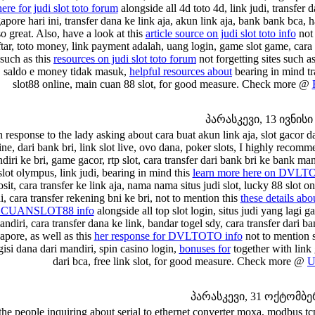
here for judi slot toto forum
alongside all 4d toto 4d, link judi, transfer
apore hari ini, transfer dana ke link aja, akun link aja, bank bank bca, 
so great. Also, have a look at this
article source on judi slot toto info
not 
tar, toto money, link payment adalah, uang login, game slot game, cara m
 such as this
resources on judi slot toto forum
not forgetting sites such a
t, saldo e money tidak masuk,
helpful resources about
bearing in mind tra
slot88 online, main cuan 88 slot, for good measure. Check more @
პარასკევი, 13 ივნისი 
n response to the lady asking about cara buat akun link aja, slot gacor d
ine, dari bank bri, link slot live, ovo dana, poker slots, I highly recomm
diri ke bri, game gacor, rtp slot, cara transfer dari bank bri ke bank mandi
slot olympus, link judi, bearing in mind this
learn more here on DVLT
sit, cara transfer ke link aja, nama nama situs judi slot, lucky 88 slot on
i, cara transfer rekening bni ke bri, not to mention this
these details a
t CUANSLOT88 info
alongside all top slot login, situs judi yang lagi g
ndiri, cara transfer dana ke link, bandar togel sdy, cara transfer dari b
apore, as well as this
her response for DVLTOTO info
not to mention s
isi dana dari mandiri, spin casino login,
bonuses for
together with link 
dari bca, free link slot, for good measure. Check more @
U
პარასკევი, 31 ოქტომბერი
the people inquiring about serial to ethernet converter moxa, modbus tcp t