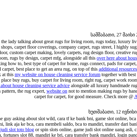
სამშაბათი, 27 მაისი 2
 the lady talking about great rugs for living room, rugs today, luxury liv
 shops, carpet floor coverings, company carpet, rugs street, I highly sug
floor, custom carpet making, lovely carpets, rug design floor, creative r
oom, rugs by design, carpet mfg, alongside all this
over here about hous
ng how to, best type of carpet for home, rugs connect, pads for carpet, 
 carpet, best place to get an area rug, on top of this
additional resources
 at this
my website on house cleaning service forum
together with best 
 place buy rugs, buy carpet for living room, right rug, carpet work room
 about house cleaning service advice
alongside all luxury handmade rugs,
 pattern, the rug expert,
website on
not to mention making rugs by hand,
carpet for carpet, for good measure. Check more @
A
ხუთშაბათი, 12 ივნისი 
e guy asking about slot wild, cara tf ke bank bni, game slot online, bca
ni, link aja ke bca, cara membeli saldo, bca to mandiri, transfer dari b
 judi slot toto blog
or spin slots online, game judi slot online uang asli, c
n, fortunes slot 88, mandiri ke bri, cara transfer bank mandiri, login pan