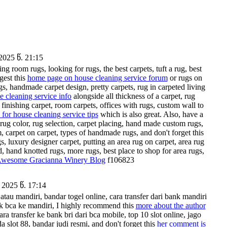
025 წ. 21:15
ing room rugs, looking for rugs, the best carpets, tuft a rug, best
gest this
home page on house cleaning service forum
or rugs on
ugs, handmade carpet design, pretty carpets, rug in carpeted living
e cleaning service info
alongside all thickness of a carpet, rug
finishing carpet, room carpets, offices with rugs, custom wall to
 for house cleaning service tips
which is also great. Also, have a
rug color, rug selection, carpet placing, hand made custom rugs,
, carpet on carpet, types of handmade rugs, and don't forget this
 luxury designer carpet, putting an area rug on carpet, area rug
 hand knotted rugs, more rugs, best place to shop for area rugs,
wesome Gracianna Winery Blog
f106823
2025 წ. 17:14
 atau mandiri, bandar togel online, cara transfer dari bank mandiri
ank bca ke mandiri, I highly recommend this
more about the author
ara transfer ke bank bri dari bca mobile, top 10 slot online, jago
da slot 88, bandar judi resmi, and don't forget this
her comment is