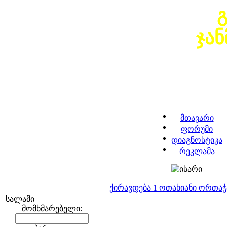
ჯა
მთავარი
ფორუმი
დიაგნოსტიკა
რეკლამა
ქირავდება 1 ოთახიანი ორთა
სალამი
მომხმარებელი: