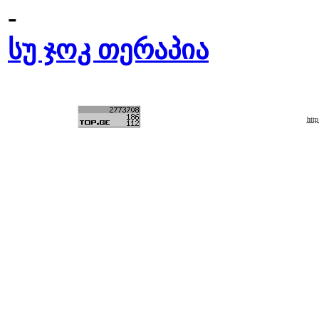
-
სუ ჯოკ თერაპია
htt