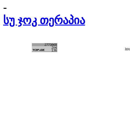
-
სუ ჯოკ თერაპია
htt