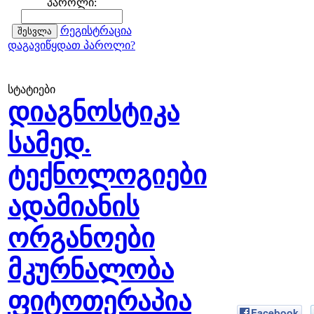
პაროლი:
რეგისტრაცია
დაგავიწყდათ პაროლი?
სტატიები
დიაგნოსტიკა
სამედ.
ტექნოლოგიები
ადამიანის
ორგანოები
მკურნალობა
ფიტოთერაპია
Facebook