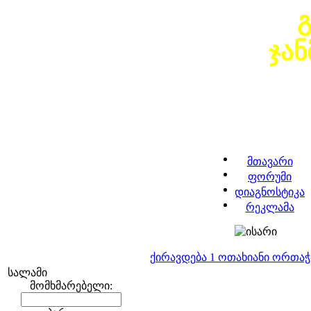
ჯა
მთავარი
ფორუმი
დიაგნოსტიკა
რეკლამა
ქირავდება 1 ოთახიანი ორთა
სალამი
მომხმარებელი: