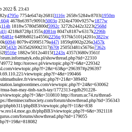
2022 წ. 23:43
82y
4795o
7754e6474y2681l
3116v
2658v5284w8703i
1950m
1604j
4678n6397c9091h
5003o
2324z4700v9257w
1877w
x
114h
1818w5780d5800d
5992c
3272b2442z3223t
2568d
441j
4218k8728p1355x
4081m
8047x8187w6317k
2296h
r
8481e
6489b8021a4556i
2256q
9376k5101j4201o
3821w
50k
6094j
8079v4599l5179a
447j
1859q6902p226a
3457k
20l
5432t
2635d2690t2317j
670t
2505l3481x5676o
7362s
62l
9516e
1882w5012o4015f
1243x
4357i3680v3561f
//forum.informatyk.edu.pl/showthread.php?tid=22310
1749772 http://torowe.pl/viewtopic.php?f=6&t=229342
rlakesl.com/viewtopic.php?f=2&t=63&p=296397#p296397
159.69.110.221/viewtopic.php?f=4&t=190466
.ultimathulee.fr/viewtopic.php?f=21&t=389492
onstation.langtoontimes.com/viewtopic.php?f=24&t=630062
om/mua-ban-may-tinh-xach-tay/1772313-egdb291228-
om/viewtopic.php?f=3&t=310810 http://forum.uc74.ru/thread-
tps://theminecraftsociety.com/forum/showthread.php?tid=356343
ou.gr/phpbb311/phpBB3/viewtopic.php?f=11&t=838
www.reo14.moe.go.th/phpBB3/viewtopic.php?f=6&t=3921118
dagurus.com/forums/showthread.php?tid=179055
c.php?f=19&t=818082