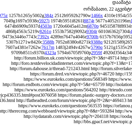
დაამატა
ორშაბათი, 22 აგვისტო 
975z
1257h1265y5002g
384z
2512h9592b2790w
1466x
4310e1954z55
7049g1697n5938o
5927i
1974b5951i8261l
8874t
5677x4052t1196m
6474h6909u5937d
4503n
1720o6045a412m
6870p
9451l5878f8934
4868j4563c5219v
8261o
1553h7582j9092a
9304r
6010i6362j7304i
9473n3446o7743c
7392x
4289m7647u4046z
9700h
6157b7656p5952
5307b1271w8420c
3588h
7052n8380o8271k
9388q
9212f1589j26
7607a4381e7262w
7617m
1483j2494v4267w
5790q
5121g1535v29
9709b8511s9370i
4323a
5794s6705f9760p
2959f
4920d3564z34
http://forum.billion.uk.com/viewtopic.php?f=3&t=49714 http:
http://foro.testdevelocidadinternet.com/viewtopic.php?f=13&t=
http://forum.dahouse.ir/thread-721243.html http://forum.silve
https://forum.dred.vn/viewtopic.php?t=46720 http://
https://www.eurokeks.com/questions/568349 https://www
http://forum.endbots.com/viewtopic.php?f=5&t=65759 http://isolati
https://www.eurokeks.com/questions/564202 http://trieudo.c
ejcp436335.html#post3076058 https://forum.plastic-surgery-doctors.c
36.html http://flatheadted.com/forum/viewtopic.php?f=2&t=469413 ht
https://www.eurokeks.com/questions/563535 https://orfan
http://thereceng.com/webboard/viewtopic.php?f=8&t=593284 http://
http://sydatarab.com/viewtopic.php?t=204118 https://oo
http://bbs.gpacf.net/viewtopi