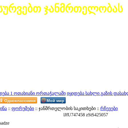
სურვებთ ჯანმრთელობას
დება 1 ოთახიანი ორთაჭალაში
იყიდება სახლი გაზის დასახ
Одноклассники
Мой мир
ინა
::
ფორუმები
:: ჯანმრთელობის საკითხები ::
რჩევები
lJfU747458 zStS425057
sadze