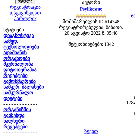
ავტორი
რეგისტრაცია
Psylikesme
დაგავიწყდათ
6
პაროლი?
მომხმარებლის ID #14748
რეგისტრირებულია: შაბათი,
სტატიები
20 აგვისტო 2022 წ. 05:48
დიაგნოსტიკა
სამედ.
შეტყობინებები: 1342
ტექნოლოგიები
ადამიანის
ორგანოები
მკურნალობა
ფიტოთერაპია
რეცეპტები
გამოხმაურება
სამკურ. ბალახები
სამკურნალო
დიეტები
1784
- - - - - - - - - - - - -
ორგანიზმის
გაწმენდა
ხალხური
რეცეპტები
ზევით
- - - - - - - - - - - - -