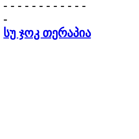
- - - - - - - - - - - -
-
სუ ჯოკ თერაპია