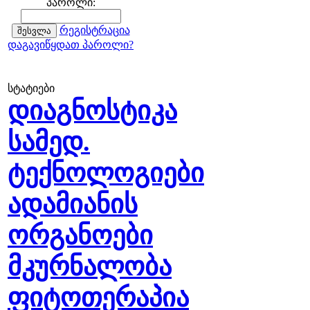
პაროლი:
რეგისტრაცია
დაგავიწყდათ პაროლი?
სტატიები
დიაგნოსტიკა
სამედ.
ტექნოლოგიები
ადამიანის
ორგანოები
მკურნალობა
ფიტოთერაპია