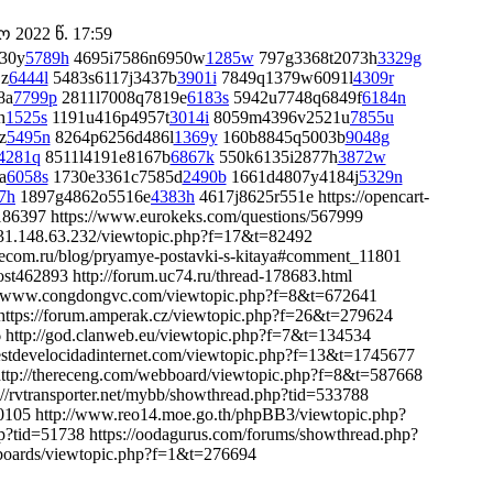
2022 წ. 17:59
30y
5789h
4695i7586n6950w
1285w
797g3368t2073h
3329g
z
6444l
5483s6117j3437b
3901i
7849q1379w6091l
4309r
8a
7799p
2811l7008q7819e
6183s
5942u7748q6849f
6184n
h
1525s
1191u416p4957t
3014i
8059m4396v2521u
7855u
z
5495n
8264p6256d486l
1369y
160b8845q5003b
9048g
4281q
8511l4191e8167b
6867k
550k6135i2877h
3872w
a
6058s
1730e3361c7585d
2490b
1661d4807y4184j
5329n
7h
1897g4862o5516e
4383h
4617j8625r551e https://opencart-
86397 https://www.eurokeks.com/questions/567999
://31.148.63.232/viewtopic.php?f=17&t=82492
-telecom.ru/blog/pryamye-postavki-s-kitaya#comment_11801
st462893 http://forum.uc74.ru/thread-178683.html
ps://www.congdongvc.com/viewtopic.php?f=8&t=672641
 https://forum.amperak.cz/viewtopic.php?f=26&t=279624
 http://god.clanweb.eu/viewtopic.php?f=7&t=134534
testdevelocidadinternet.com/viewtopic.php?f=13&t=1745677
8 http://thereceng.com/webboard/viewtopic.php?f=8&t=587668
//rvtransporter.net/mybb/showthread.php?tid=533788
0105 http://www.reo14.moe.go.th/phpBB3/viewtopic.php?
hp?tid=51738 https://oodagurus.com/forums/showthread.php?
/boards/viewtopic.php?f=1&t=276694