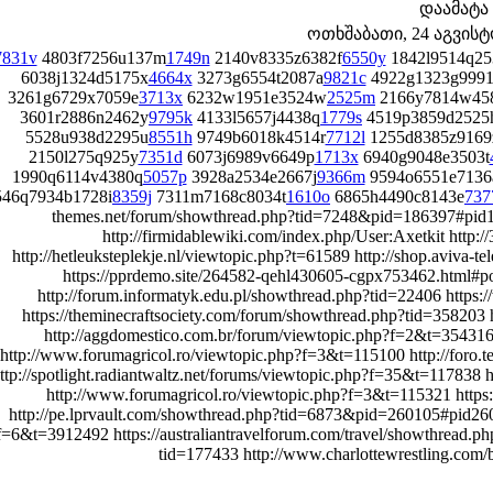
დაამატა
ოთხშაბათი, 24 აგვისტო 
7831v
4803f7256u137m
1749n
2140v8335z6382f
6550y
1842l9514q25
6038j1324d5175x
4664x
3273g6554t2087a
9821c
4922g1323g9991
3261g6729x7059e
3713x
6232w1951e3524w
2525m
2166y7814w45
3601r2886n2462y
9795k
4133l5657j4438q
1779s
4519p3859d2525
5528u938d2295u
8551h
9749b6018k4514r
7712l
1255d8385z9169
2150l275q925y
7351d
6073j6989v6649p
1713x
6940g9048e3503t
1990q6114v4380q
5057p
3928a2534e2667j
9366m
9594o6551e7136
546q7934b1728i
8359j
7311m7168c8034t
1610o
6865h4490c8143e
737
themes.net/forum/showthread.php?tid=7248&pid=186397#pid1
http://firmidablewiki.com/index.php/User:Axetkit http
http://hetleuksteplekje.nl/viewtopic.php?t=61589 http://shop.aviva
https://pprdemo.site/264582-qehl430605-cgpx753462.html#po
http://forum.informatyk.edu.pl/showthread.php?tid=22406 htt
https://theminecraftsociety.com/forum/showthread.php?tid=358203
http://aggdomestico.com.br/forum/viewtopic.php?f=2&t=354316
http://www.forumagricol.ro/viewtopic.php?f=3&t=115100 http://foro.
ttp://spotlight.radiantwaltz.net/forums/viewtopic.php?f=35&t=11783
http://www.forumagricol.ro/viewtopic.php?f=3&t=115321 https:
http://pe.lprvault.com/showthread.php?tid=6873&pid=260105#pid26
f=6&t=3912492 https://australiantravelforum.com/travel/showthread.p
tid=177433 http://www.charlottewrestling.com