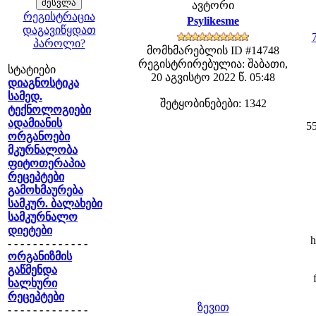
ავტორი
რეგისტრაცია
Psylikesme
დაგავიწყდათ
პაროლი?
მომხმარებლის ID #14748
რეგისტრირებულია: შაბათი,
სტატიები
20 აგვისტო 2022 წ. 05:48
დიაგნოსტიკა
სამედ.
შეტყობინებები: 1342
ტექნოლოგიები
ადამიანის
5
ორგანოები
მკურნალობა
ფიტოთერაპია
რეცეპტები
გამოხმაურება
სამკურ. ბალახები
სამკურნალო
დიეტები
h
- - - - - - - - - - - - -
ორგანიზმის
გაწმენდა
ხალხური
რეცეპტები
ზევით
- - - - - - - - - - - - -