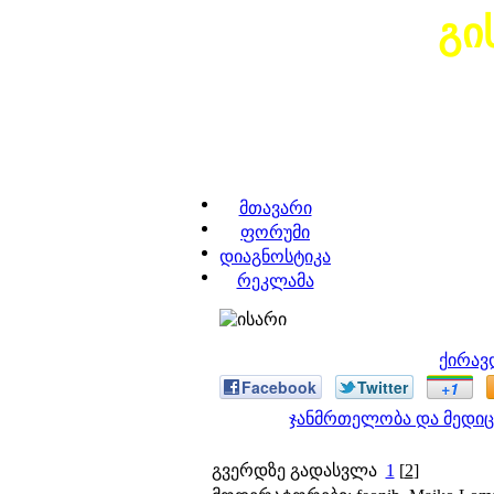
გი
მთავარი
ფორუმი
დიაგნოსტიკა
რეკლამა
ქირავ
Facebook
Twitter
+1
ჯანმრთელობა და მედიც
გვერდზე გადასვლა
1
[
2
]