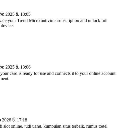
 2025 წ. 13:05
vate your Trend Micro antivirus subscription and unlock full
 device.
 2025 წ. 13:06
your card is ready for use and connects it to your online account
ment.
2026 წ. 17:18
i slot online, judi uang, kumpulan situs terbaik, rumus togel