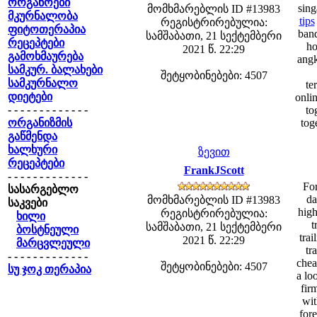
ორგანოები
sing
მომხმარებლის ID #13983
მკურნალობა
tips
რეგისტრირებულია:
ფიტოთერაპია
band
სამშაბათი, 21 სექტემბერი
რეცეპტები
ho
2021 წ. 22:29
გამოხმაურება
angk
სამკურ. ბალახები
შეტყობინებები: 4507
სამკურნალო
te
დიეტები
onlin
- - - - - - - - - - - - -
to
ორგანიზმის
tog
გაწმენდა
ხალხური
ზევით
რეცეპტები
FrankJScott
- - - - - - - - - - - - -
For
სასარგებლო
da
მომხმარებლის ID #13983
საკვები
high
რეგისტრირებულია:
ხილი
t
სამშაბათი, 21 სექტემბერი
ბოსტნეული
tra
2021 წ. 22:29
მარცვლეული
tr
- - - - - - - - - - - - -
chea
შეტყობინებები: 4507
სუ ჯოკ თერაპია
a lo
fir
wit
for