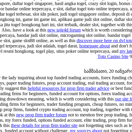
apore, daftar togel singapore, hasil angka togel, crazy slot login, bon
or bandar online terpercaya, e slot, daftar togel toto online terpercaya, a
ar togel terbesar, slot idn poker, judi togel singapore online, deposit di
ngkong ini, game ini game ini, aplikasi game judi slot online, daftar sl
a jitu togel hongkong hari ini, slot terbaik, dealer slot, together with th
Also, have a look at this
new tajir4d forum
which is worth considering w
rpercaya, bandar judi slot online, microgaming slot online, bandar togel 
e slot, game slot88 online, as well as this
discover more here on dvl to
gel terpercaya, judi slot adalah, togel darat,
homepage about
and don't f
el resmi hongkong, togel play, situs poker online terpercaya, and
my lat
Toto Casino Site
9
სამშაბათი, 20 იანვარი 
 the lady inquiring about top funded trading accounts, forex funding c
ys, paper trading futures, prop account trading, real trading account, for
ly suggest this
helpful resources for prop firm trader advice
or best funde
rading firms for beginners, funded account for options, forex trading ac
iling drawdown meaning, which is worth considering with this
our site 
ading firms for beginners, trader funding program, cheap futures, no min
p prop firms, funded crypto trading account, top trading, together with 
ok at this
new prop firm trader forum
not to mention free prop trading, fr
ms, my forex funded, options funded account, elite trading, prop firm fu
h this
these details for prop firm trader site
not forgetting sites such as l
ex, funded account without challenge,
my sources about
not forgetting s