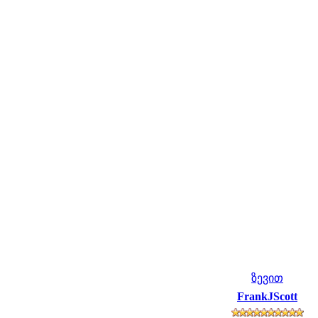
ზევით
FrankJScott