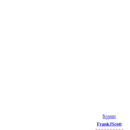
ზევით
FrankJScott