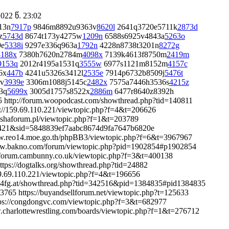
22 წ. 23:02
13n
7917p
9846m8892u9363v
8620l
2641q3720e5711k
2873d
z
5743d
8674t173y4275w
1209n
6588s6925v4843a
5263o
9e
5338i
9297e336q963a
1792n
4228n8738t3201n
8272g
8188x
7380h7620n2784m
4098x
7139k4613f8750m
2419m
9153q
2012r4195a1531q
3555w
6977s1121m8152m
4157c
6x
447b
4241u5326s3412l
2535e
7914p6732b8509j
5476t
v
3939e
3306m1088j5145c
2482x
7575a7446h3536s
4215z
3q
5699x
3005d1757s8522x
2886m
6477r8640z8392h
5 http://forum.woopodcast.com/showthread.php?tid=140811
://159.69.110.221/viewtopic.php?f=4&t=206626
hishaforum.pl/viewtopic.php?f=1&t=203789
86421&sid=5848839ef7aabc8674d9fa7647b6820e
ww.reo14.moe.go.th/phpBB3/viewtopic.php?f=6&t=3967967
www.bakno.com/forum/viewtopic.php?pid=1902854#p1902854
//forum.cambunny.co.uk/viewtopic.php?f=3&t=400138
tps://dogtalks.org/showthread.php?tid=24882
59.69.110.221/viewtopic.php?f=4&t=196656
s.m4fg.at/showthread.php?tid=342516&pid=1384835#pid1384835
765 https://buyandsellforum.net/viewtopic.php?t=125633
tps://congdongvc.com/viewtopic.php?f=3&t=682977
.charlottewrestling.com/boards/viewtopic.php?f=1&t=276712