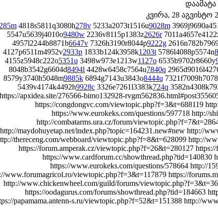
დაამატა
კვირა, 28 აგვისტო 20
285m
4818s5811q3080h
278v
5233a2073t1516u
9028m
3969j9690a45
5547u5639j4010o
9480w
2236v8115p1383z
2626r
7011a4657e4122
4957l2244b8871b
6647v
7326h3190r8044p
9222g
2616n782b796
4127p6511m4952v
2933p
1833b124k3958k
1203t
5786l4088p5574n
4155z5948c222o
5351u
3498w973e1213w
1127o
6535b9702r8660y
8048b3542g6604d
8494l
4428w6458c7564u
7840q
2965d9016l427
8579y3740h5048m
9885k
6894g7143u3843o
8444u
7321f7009h7078
5439v4174k4492h
9928c
3326e7261l3383k
724q
3582n4308k79
https://apxidea.site/276566-bimo132928-rvgm562836.html#post35560
https://congdongvc.com/viewtopic.php?f=3&t=688119 http
https://www.eurokeks.com/questions/597718 http://s
http://combatarms.ura.cz/forum/viewtopic.php?f=7&t=2
http://maydohuyetap.net/index.php?topic=164231.new#new http://w
ttp://thereceng.com/webboard/viewtopic.php?f=8&t=628099 http://
https://forum.amperak.cz/viewtopic.php?f=26&t=280127 https:
https://www.cardforum.cc/showthread.php?tid=140830 ht
https://www.eurokeks.com/questions/578664 http://1
p://www.forumagricol.ro/viewtopic.php?f=3&t=117879 https://forum
http://www.chickenwheel.com/guild/forums/viewtopic.php?f=3&t=363
https://oodagurus.com/forums/showthread.php?tid=184663 ht
tps://papamama.antenn-s.ru/viewtopic.php?f=52&t=151388 http://www