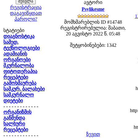
ავტორი
რეგისტრაცია
Psylikesme
დაგავიწყდათ
1
პაროლი?
მომხმარებლის ID #14748
რეგისტრირებულია: შაბათი,
სტატიები
20 აგვისტო 2022 წ. 05:48
დიაგნოსტიკა
სამედ.
შეტყობინებები: 1342
ტექნოლოგიები
ადამიანის
ორგანოები
მკურნალობა
ფიტოთერაპია
რეცეპტები
გამოხმაურება
h
სამკურ. ბალახები
სამკურნალო
დიეტები
- - - - - - - - - - - - -
htt
ორგანიზმის
გაწმენდა
ხალხური
ht
რეცეპტები
ზევით
- - - - - - - - - - - - -