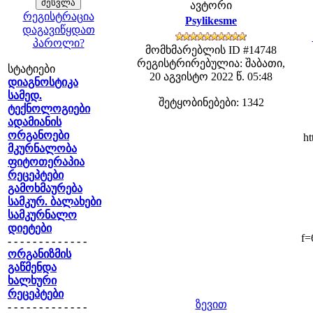
ავტორი
რეგისტრაცია
Psylikesme
დაგავიწყდათ
პაროლი?
მომხმარებლის ID #14748
რეგისტრირებულია: შაბათი,
სტატიები
20 აგვისტო 2022 წ. 05:48
დიაგნოსტიკა
სამედ.
შეტყობინებები: 1342
ტექნოლოგიები
ადამიანის
ორგანოები
ht
მკურნალობა
ფიტოთერაპია
რეცეპტები
გამოხმაურება
სამკურ. ბალახები
სამკურნალო
დიეტები
f=
- - - - - - - - - - - - -
ორგანიზმის
გაწმენდა
ხალხური
რეცეპტები
ზევით
- - - - - - - - - - - - -