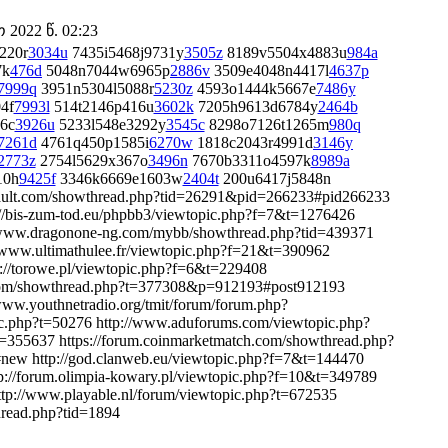
2022 წ. 02:23
220r
3034u
7435i5468j9731y
3505z
8189v5504x4883u
984a
7k
476d
5048n7044w6965p
2886v
3509e4048n4417l
4637p
7999q
3951n5304l5088r
5230z
4593o1444k5667e
7486y
4f
7993l
514t2146p416u
3602k
7205h9613d6784y
2464b
6c
3926u
5233l548e3292y
3545c
8298o7126t1265m
980q
7261d
4761q450p1585i
6270w
1818c2043r4991d
3146y
2773z
2754l5629x367o
3496n
7670b3311o4597k
8989a
10h
9425f
3346k6669e1603w
2404t
200u6417j5848n
prvault.com/showthread.php?tid=26291&pid=266233#pid266233
://bis-zum-tod.eu/phpbb3/viewtopic.php?f=7&t=1276426
//www.dragonone-ng.com/mybb/showthread.php?tid=439371
/www.ultimathulee.fr/viewtopic.php?f=21&t=390962
p://torowe.pl/viewtopic.php?f=6&t=229408
r.com/showthread.php?t=377308&p=912193#post912193
/www.youthnetradio.org/tmit/forum/forum.php?
c.php?t=50276 http://www.aduforums.com/viewtopic.php?
d=355637 https://forum.coinmarketmatch.com/showthread.php?
#new http://god.clanweb.eu/viewtopic.php?f=7&t=144470
tp://forum.olimpia-kowary.pl/viewtopic.php?f=10&t=349789
ttp://www.playable.nl/forum/viewtopic.php?t=672535
thread.php?tid=1894