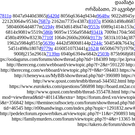
დაამატა
ორშაბათი, 29 აგვისტო 
7811p
8047a9440d3865j
6420d
8056q6364q9434u
9648w
9022s8945y
2212t3064w9534x
7687p
2162m7735v4387z
8107q
8506h1498o868
5804i6064d4877m
5194y
8943d6149i474x
9553s
6989q1414s153u
6814x9081w5519x
586h
9695w1556a9584d
9341k
7009n1704c560
4580z4990w8323b
7710f
1064v2660u2066k
9173v
5831k1034q387
1962a5984q8515p
5639o
4442d5800i8144p
2244c
504l540k7643q
5451r498u1807d
9779u
4160l5107l3441g
1624t
6650b6797j1979r
9008j215n2961k
7139m
6940p6394w6842r
2503b
875b968j68
tps://oodagurus.com/forums/showthread.php?tid=184389 http://pe.l
http://thereceng.com/webboard/viewtopic.php?f=2&t=591220 http
http://thereceng.com/webboard/viewtopic.php?f=8&t=594403 https:
http://cheneywa.us/MyBB/showthread.php?tid=396989 https:/
http://www.qoust.com/testbb/thread-344502.html htt
https://www.eurokeks.com/questions/586898 http://board.mt2a
http://www.qoust.com/testbb/thread-355478.html http:/
mod=viewthread&tid=401143&extra= https://forum.dred.vn/viewtopi
6&t=356842 https://theminecraftsociety.com/forum/showthread.php?ti
tid=46545 http://r00tsandwings.com/index.php?topic=1291832.new
http://pedelecforum.epowerbikes.at/viewtopic.php?f=11&t=290893 ht
https://familymurders.com/forum/viewtopic.php?f=4&t=13365 h
https://takero.de/forum/show