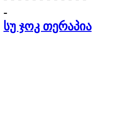
-
სუ ჯოკ თერაპია