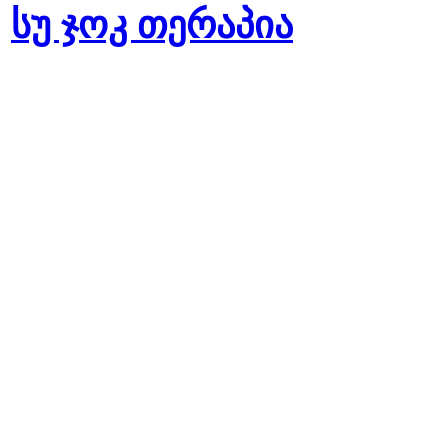
სუ ჯოკ თერაპია