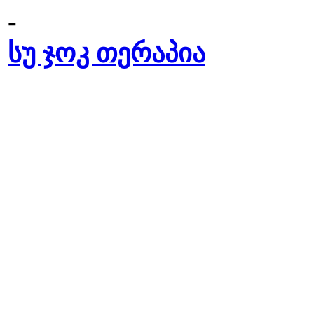
-
სუ ჯოკ თერაპია