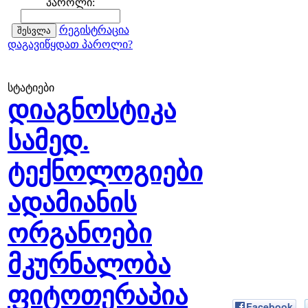
პაროლი:
რეგისტრაცია
დაგავიწყდათ პაროლი?
სტატიები
დიაგნოსტიკა
სამედ.
ტექნოლოგიები
ადამიანის
ორგანოები
მკურნალობა
ფიტოთერაპია
Facebook