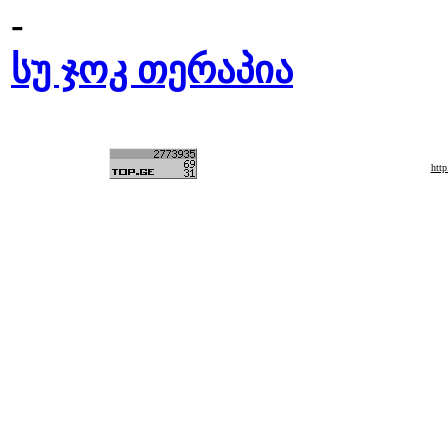
-
სუ ჯოკ თერაპია
htt