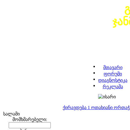
ჯა
მთავარი
ფორუმი
დიაგნოსტიკა
რეკლამა
ქირავდება 1 ოთახიანი ორთა
სალამი
მომხმარებელი: