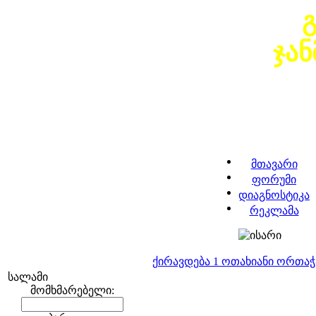
ჯა
მთავარი
ფორუმი
დიაგნოსტიკა
რეკლამა
ქირავდება 1 ოთახიანი ორთა
სალამი
მომხმარებელი: