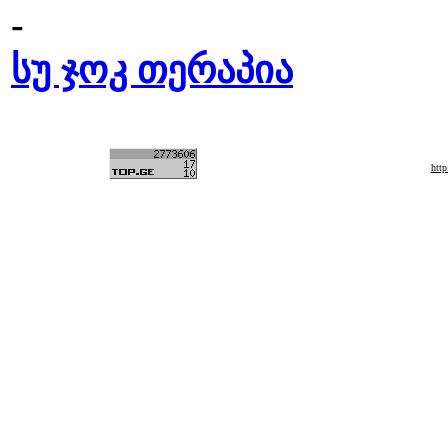
-
სუ ჯოკ თერაპია
htt