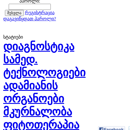
პაროლი:
რეგისტრაცია
დაგავიწყდათ პაროლი?
სტატიები
დიაგნოსტიკა
სამედ.
ტექნოლოგიები
ადამიანის
ორგანოები
მკურნალობა
ფიტოთერაპია
Facebook