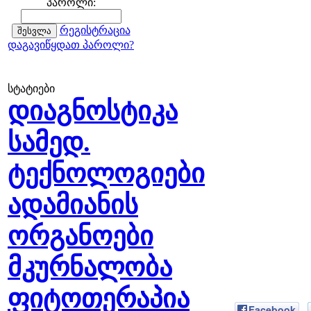
პაროლი:
რეგისტრაცია
დაგავიწყდათ პაროლი?
სტატიები
დიაგნოსტიკა
სამედ.
ტექნოლოგიები
ადამიანის
ორგანოები
მკურნალობა
ფიტოთერაპია
Facebook