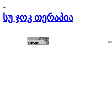
-
სუ ჯოკ თერაპია
htt