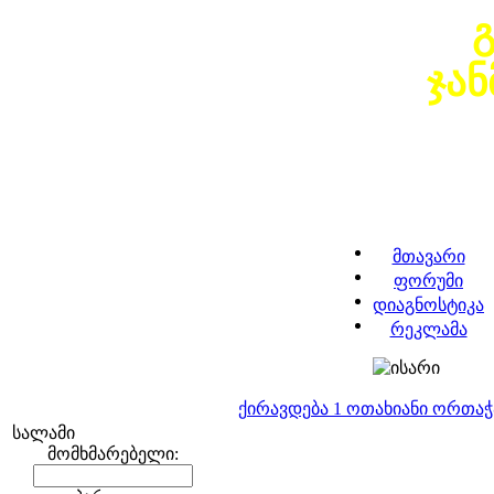
ჯა
მთავარი
ფორუმი
დიაგნოსტიკა
რეკლამა
ქირავდება 1 ოთახიანი ორთა
სალამი
მომხმარებელი: