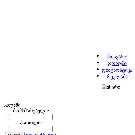
მთავარი
ფორუმი
დიაგნოსტიკა
რეკლამა
სალამი
მომხმარებელი:
პაროლი:
რეგისტრაცია