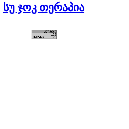
სუ ჯოკ თერაპია