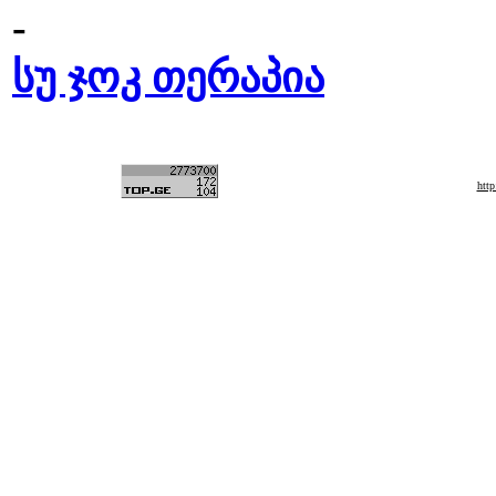
-
სუ ჯოკ თერაპია
htt