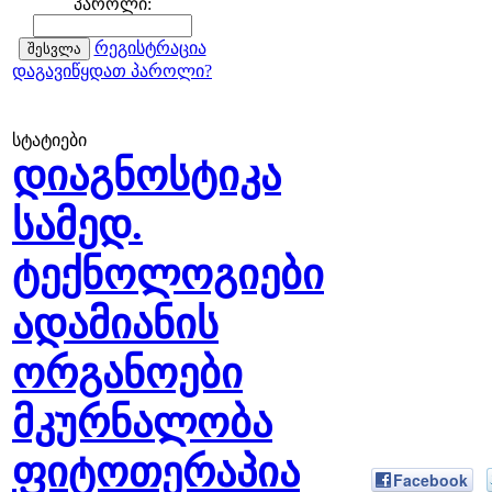
პაროლი:
რეგისტრაცია
დაგავიწყდათ პაროლი?
სტატიები
დიაგნოსტიკა
სამედ.
ტექნოლოგიები
ადამიანის
ორგანოები
მკურნალობა
ფიტოთერაპია
Facebook