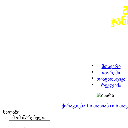
ჯა
მთავარი
ფორუმი
დიაგნოსტიკა
რეკლამა
ქირავდება 1 ოთახიანი ორთა
სალამი
მომხმარებელი: