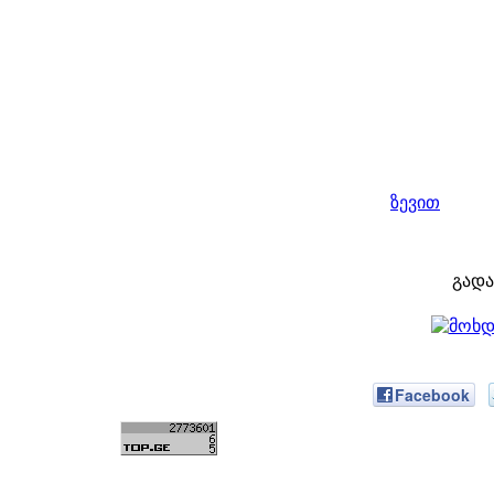
ზევით
გად
Facebook