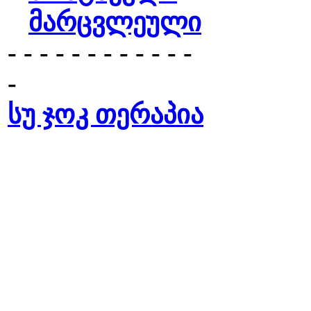
მარცვლეული
- - - - - - - - - - - -
-
სუ ჯოკ თერაპია