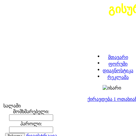
გისუ
მთავარი
ფორუმი
დიაგნოსტიკა
რეკლამა
ქირავდება 1 ოთახი
სალამი
მომხმარებელი:
პაროლი:
რეგისტრაცია