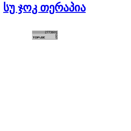
სუ ჯოკ თერაპია