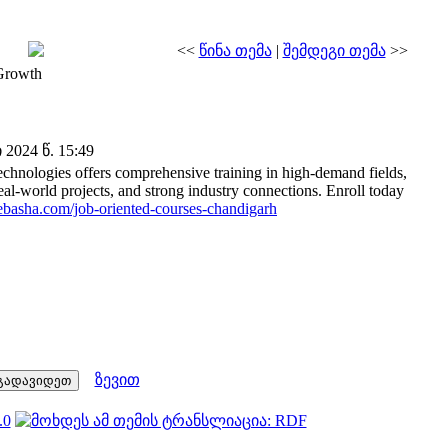
<<
წინა თემა
|
შემდეგი თემა
>>
 Growth
024 წ. 15:49
chnologies offers comprehensive training in high-demand fields,
 real-world projects, and strong industry connections. Enroll today
basha.com/job-oriented-courses-chandigarh
ზევით