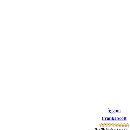
ზევით
FrankJScott