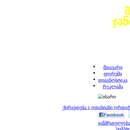
ჯა
მთავარი
ფორუმი
დიაგნოსტიკა
რეკლამა
ქირავდება 1 ოთახიანი ორთა
Facebook
ჯანმრთელობა 
სიმპტ