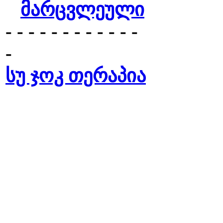
მარცვლეული
- - - - - - - - - - - -
-
სუ ჯოკ თერაპია