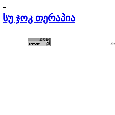
-
სუ ჯოკ თერაპია
htt