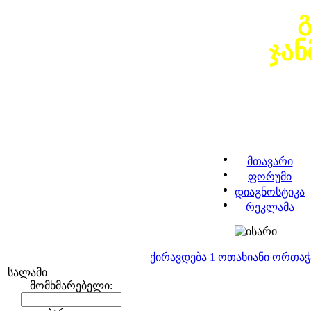
ჯა
მთავარი
ფორუმი
დიაგნოსტიკა
რეკლამა
ქირავდება 1 ოთახიანი ორთა
სალამი
მომხმარებელი: