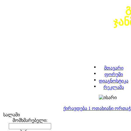
ჯა
მთავარი
ფორუმი
დიაგნოსტიკა
რეკლამა
ქირავდება 1 ოთახიანი ორთა
სალამი
მომხმარებელი: