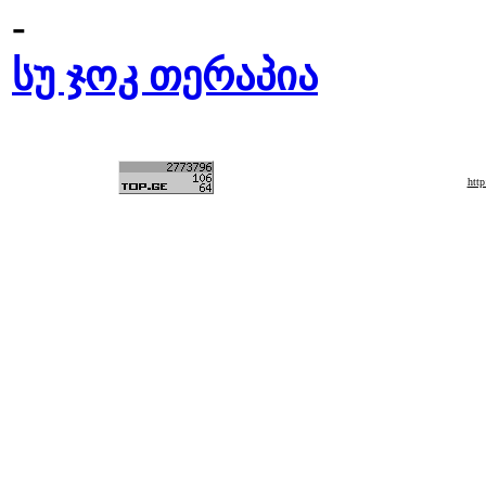
-
სუ ჯოკ თერაპია
htt