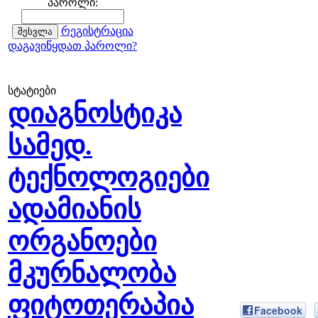
პაროლი:
რეგისტრაცია
დაგავიწყდათ პაროლი?
სტატიები
დიაგნოსტიკა
სამედ.
ტექნოლოგიები
ადამიანის
ორგანოები
მკურნალობა
ფიტოთერაპია
Facebook