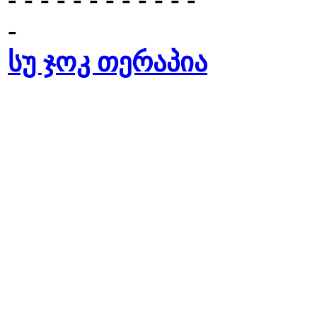
-
სუ ჯოკ თერაპია