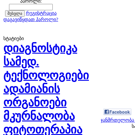
პაროლი:
რეგისტრაცია
დაგავიწყდათ პაროლი?
სტატიები
დიაგნოსტიკა
სამედ.
ტექნოლოგიები
ადამიანის
ორგანოები
Facebook
მკურნალობა
ჯანმრთელობა 
ფიტოთერაპია
ს