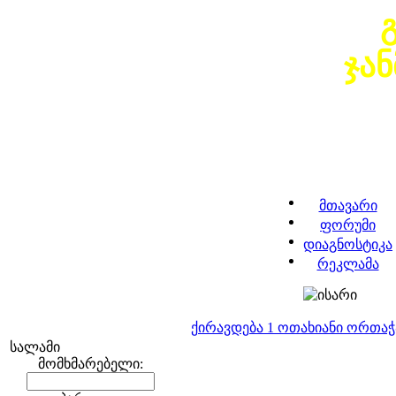
ჯა
მთავარი
ფორუმი
დიაგნოსტიკა
რეკლამა
ქირავდება 1 ოთახიანი ორთა
სალამი
მომხმარებელი: