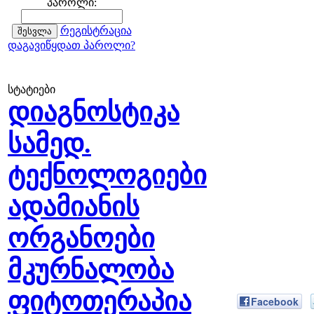
პაროლი:
რეგისტრაცია
დაგავიწყდათ პაროლი?
სტატიები
დიაგნოსტიკა
სამედ.
ტექნოლოგიები
ადამიანის
ორგანოები
მკურნალობა
ფიტოთერაპია
Facebook