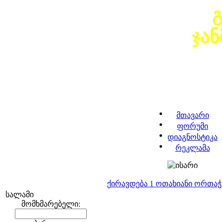
ჯა
მთავარი
ფორუმი
დიაგნოსტიკა
რეკლამა
ქირავდება 1 ოთახიანი ორთა
სალამი
მომხმარებელი: