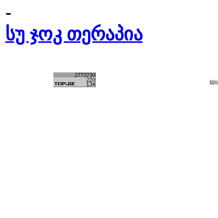
-
სუ ჯოკ თერაპია
htt