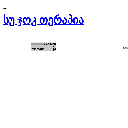
-
სუ ჯოკ თერაპია
htt