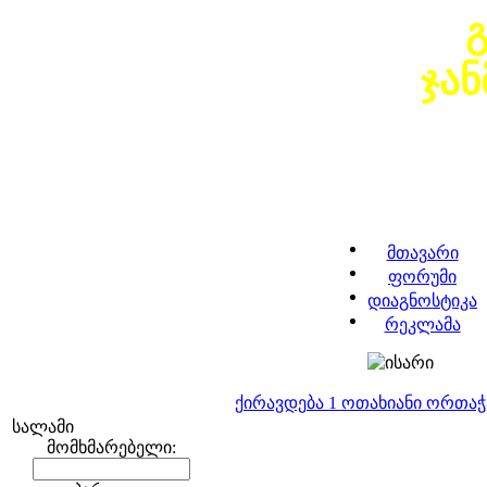
ჯა
მთავარი
ფორუმი
დიაგნოსტიკა
რეკლამა
ქირავდება 1 ოთახიანი ორთა
სალამი
მომხმარებელი: