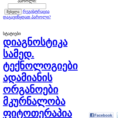
პაროლი:
რეგისტრაცია
დაგავიწყდათ პაროლი?
სტატიები
დიაგნოსტიკა
სამედ.
ტექნოლოგიები
ადამიანის
ორგანოები
მკურნალობა
ფიტოთერაპია
Facebook