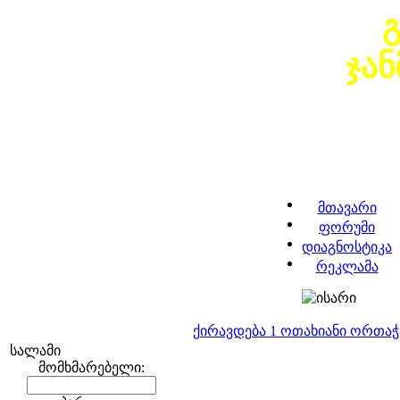
ჯა
მთავარი
ფორუმი
დიაგნოსტიკა
რეკლამა
ქირავდება 1 ოთახიანი ორთა
სალამი
მომხმარებელი: