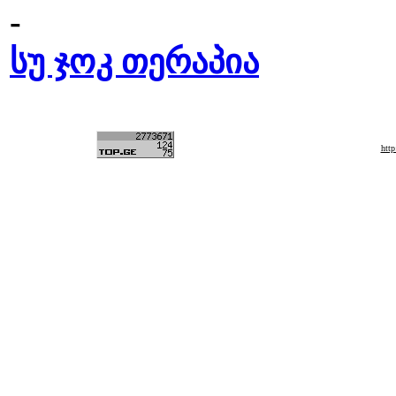
-
სუ ჯოკ თერაპია
htt