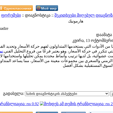
Одноклассники
Мой мир
:
ფორუმები
:: დიაგნოსტიკა ::
შეკითხვები მიღებულ დიაგნოზ
هارمونيك
sadze
დაამატა
კვირა, 13 ოქტომბერი 2
امًا من الأدوات التي يستخدمها المتداولون لفهم حركة الأسعار وتحديد ال
التي تتكرر في حركة الأسعار، وهو يعتبر فرعًا من فروع التحليل الفني
نم
ت عشوائية، بل لديها ترتيب وأنماط محددة يمكن تحليلها واستخدامها لات
ق الزمني والسعري بين مجموعات معينة من الأسعار، مما يساعد المتداو
გადასვლა: