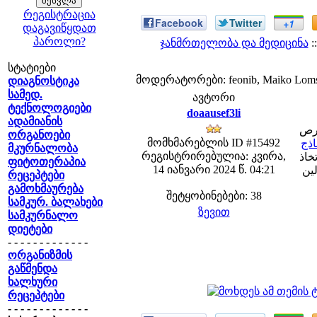
რეგისტრაცია
Facebook
Twitter
+1
დაგავიწყდათ
პაროლი?
ჯანმრთელობა და მედიცინა
:
სტატიები
მოდერატორები: feonib, Maiko Lom
დიაგნოსტიკა
სამედ.
ავტორი
ტექნოლოგიები
doaausef3li
ადამიანის
فرص
ორგანოები
მომხმარებლის ID #15492
اذج
მკურნალობა
რეგისტრირებულია: კვირა,
خاذ
ფიტოთერაპია
14 იანვარი 2024 წ. 04:21
لين
რეცეპტები
გამოხმაურება
შეტყობინებები: 38
სამკურ. ბალახები
ზევით
სამკურნალო
დიეტები
- - - - - - - - - - - - -
ორგანიზმის
გაწმენდა
ხალხური
რეცეპტები
- - - - - - - - - - - - -