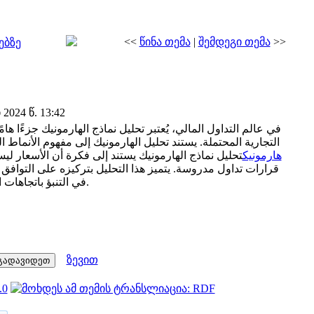
<<
წინა თემა
|
შემდეგი თემა
>>
ებზე
024 წ. 13:42
في عالم التداول المالي، يُعتبر تحليل نماذج الهارمونيك جزءًا ه
التجارية المحتملة. يستند تحليل الهارمونيك إلى مفهوم الأنماط .
هارمونيك
تحليل نماذج الهارمونيك يستند إلى فكرة أن الأسعار ليس
قرارات تداول مدروسة. يتميز هذا التحليل بتركيزه على التواف
في التنبؤ باتجاهات السوق المستقبلية بشكل أفضل.
ზევით